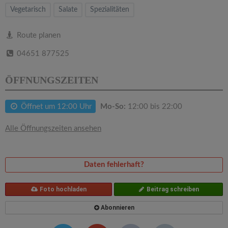
v
Vegetarisch
Salate
Spezialitäten
i
Route planen
04651 877525
g
ÖFFNUNGSZEITEN
a
Öffnet um 12:00 Uhr
Mo-So:
12:00 bis 22:00
t
Alle Öffnungszeiten ansehen
i
o
Daten fehlerhaft?
n
Foto hochladen
Beitrag schreiben
Abonnieren