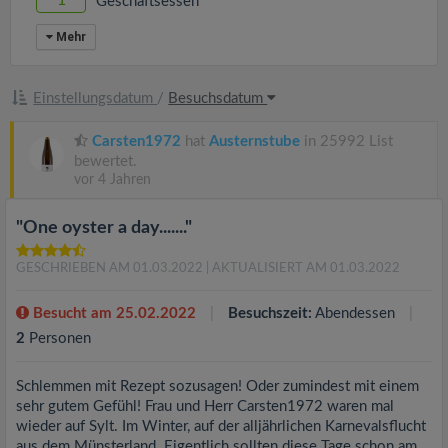
1
Geschäftsessen
Mehr
Einstellungsdatum
/
Besuchsdatum
Carsten1972
hat
Austernstube
in 25992 List
bewertet.
vor 4 Jahren
"One oyster a day......."
GESCHRIEBEN AM 01.03.2022
| AKTUALISIERT AM 01.03.2022
Besucht am 25.02.2022
Besuchszeit:
Abendessen
2
Personen
Schlemmen mit Rezept sozusagen! Oder zumindest mit einem
sehr gutem Gefühl! Frau und Herr Carsten1972 waren mal
wieder auf Sylt. Im Winter, auf der alljährlichen Karnevalsflucht
aus dem Münsterland. Eigentlich sollten diese Tage schon am