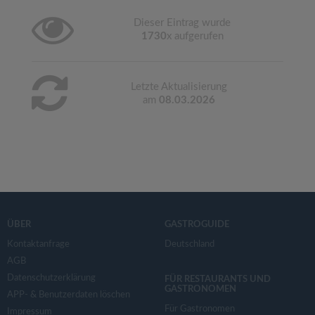
Dieser Eintrag wurde
1730
x aufgerufen
Letzte Aktualisierung
am
08.03.2026
ÜBER
GASTROGUIDE
Kontaktanfrage
Deutschland
AGB
Datenschutzerklärung
FÜR RESTAURANTS UND
GASTRONOMEN
APP- & Benutzerdaten löschen
Für Gastronomen
Impressum