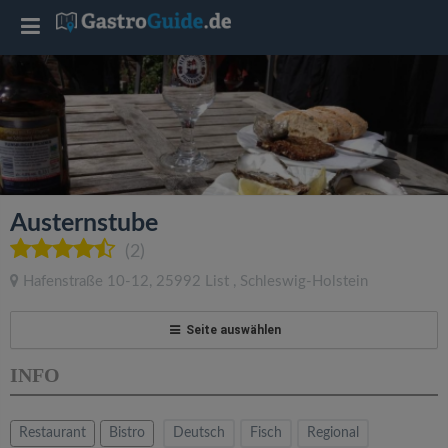
T
o
g
g
Austernstube
l
(2)
Hafenstraße 10-12
,
25992
List
,
Schleswig-Holstein
e
Seite auswählen
n
INFO
a
Restaurant
Bistro
Deutsch
Fisch
Regional