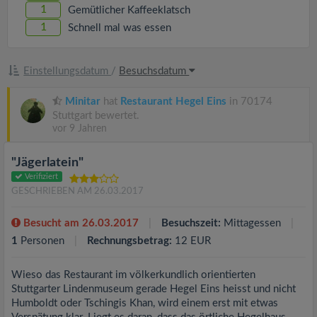
1
Gemütlicher Kaffeeklatsch
1
Schnell mal was essen
Einstellungsdatum
/
Besuchsdatum
Minitar
hat
Restaurant Hegel Eins
in 70174
Stuttgart bewertet.
vor 9 Jahren
"Jägerlatein"
Verifiziert
GESCHRIEBEN AM 26.03.2017
Besucht am 26.03.2017
Besuchszeit:
Mittagessen
1
Personen
Rechnungsbetrag:
12 EUR
Wieso das Restaurant im völkerkundlich orientierten
Stuttgarter Lindenmuseum gerade Hegel Eins heisst und nicht
Humboldt oder Tschingis Khan, wird einem erst mit etwas