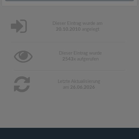
Dieser Eintrag wurde am
20.10.2010
angelegt
Dieser Eintrag wurde
2543
x aufgerufen
Letzte Aktualisierung
am
26.06.2026