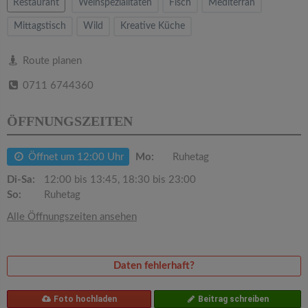
v
Restaurant
Weinspezialitäten
Fisch
Mediterran
Mittagstisch
Wild
Kreative Küche
i
Route planen
g
0711 6744360
a
ÖFFNUNGSZEITEN
t
Öffnet um 12:00 Uhr
Mo:
Ruhetag
Di-Sa:
12:00 bis 13:45, 18:30 bis 23:00
i
So:
Ruhetag
Alle Öffnungszeiten ansehen
o
n
Daten fehlerhaft?
Foto hochladen
Beitrag schreiben