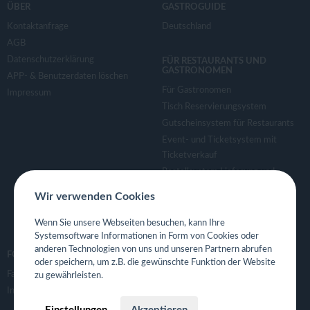
ÜBER
GASTROGUIDE
Kontaktanfrage
Deutschland
AGB
Datenschutzerklärung
FÜR RESTAURANTS UND
GASTRONOMEN
APP- & Benutzerdaten löschen
Für Gastronomen
Impressum
Tisch Reservierungsystem
Gutscheinsystem für Restaurants
Event- und Ticketsystem mit
Ticketverkauf
Bestellsystem Lieferung und
TakeAway
Wir verwenden Cookies
Webseiten für Restaurant
Eigene App für Restaurant
Wenn Sie unsere Webseiten besuchen, kann Ihre
Systemsoftware Informationen in Form von Cookies oder
anderen Technologien von uns und unseren Partnern abrufen
FOLGE UNS
oder speichern, um z.B. die gewünschte Funktion der Website
Facebook
zu gewährleisten.
Instagram