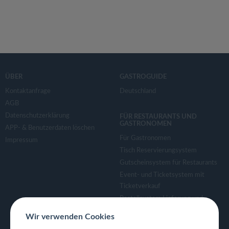
ÜBER
GASTROGUIDE
Kontaktanfrage
Deutschland
AGB
Datenschutzerklärung
FÜR RESTAURANTS UND
GASTRONOMEN
APP- & Benutzerdaten löschen
Für Gastronomen
Impressum
Tisch Reservierungsystem
Gutscheinsystem für Restaurants
Event- und Ticketsystem mit
Ticketverkauf
Bestellsystem Lieferung und
TakeAway
Wir verwenden Cookies
Webseiten für Restaurant