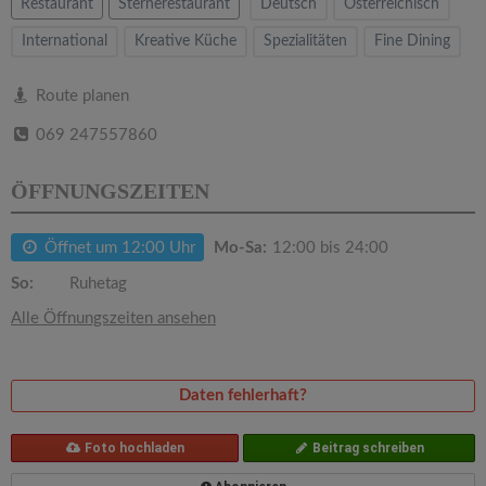
v
Restaurant
Sternerestaurant
Deutsch
Österreichisch
International
Kreative Küche
Spezialitäten
Fine Dining
i
Route planen
g
069 247557860
a
ÖFFNUNGSZEITEN
t
Öffnet um 12:00 Uhr
Mo-Sa:
12:00 bis 24:00
So:
Ruhetag
i
Alle Öffnungszeiten ansehen
o
Daten fehlerhaft?
n
Foto hochladen
Beitrag schreiben