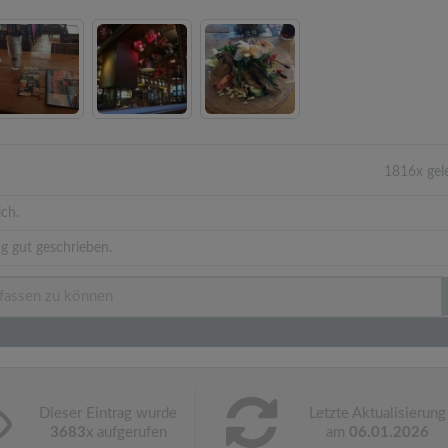
1816x gel
ich.
g gut geschrieben.
Dieser Eintrag wurde
Letzte Aktualisierung
3683
x aufgerufen
am
06.01.2026