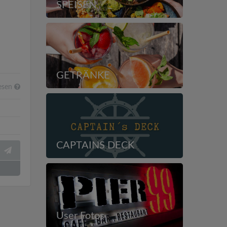
SPEISEN
GETRÄNKE
esen
CAPTAINS DECK
User Fotos