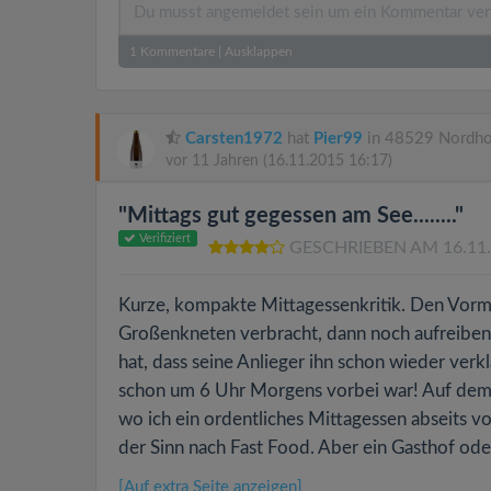
1
Kommentare
|
Ausklappen
Carsten1972
hat
Pier99
in 48529 Nordho
vor 11 Jahren
(16.11.2015 16:17)
"Mittags gut gegessen am See........"
Verifiziert
GESCHRIEBEN AM 16.11
Kurze, kompakte Mittagessenkritik. Den Vormi
Großenkneten verbracht, dann noch aufreiben
hat, dass seine Anlieger ihn schon wieder ver
schon um 6 Uhr Morgens vorbei war! Auf dem 
wo ich ein ordentliches Mittagessen abseits
der Sinn nach Fast Food. Aber ein Gasthof oder
[Auf extra Seite anzeigen]