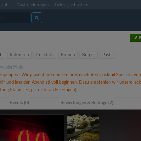
Jobs
Gastro eintragen
Beitrag schreiben
B
n
ch
Italienisch
Cocktails
Brunch
Burger
Pasta
.pier99.de
peppen? Wir präsentieren unsere heiß ersehnten Cocktail Specials, von 
ail* und lass den Abend stilvoll beginnen. Dazu empfehlen wir unsere le
ng Island Tee, gilt nicht an Feiertagen)
Events (0)
Bewertungen & Beiträge (2)