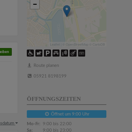
−
Leaflet
| ©
OpenStreetMap
©
CartoDB
eiben
Route planen
05921 8198199
ÖFFNUNGSZEITEN
Öffnet um 9:00 Uhr
hsdatum
Mo-Fr:
9:00 bis 22:00
Sa:
9:00 bis 23:00