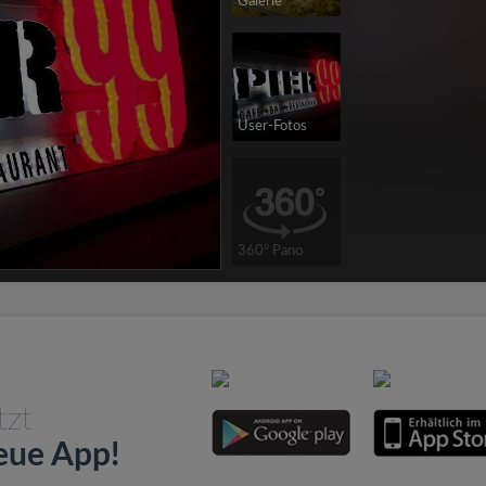
Galerie
User-Fotos
360° Pano
tzt
eue App!