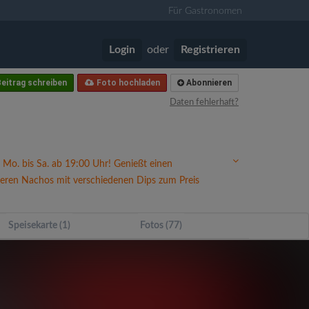
Für Gastronomen
Login
oder
Registrieren
eitrag schreiben
Foto hochladen
Abonnieren
Daten fehlerhaft?
Mo. bis Sa. ab 19:00 Uhr! Genießt einen
ckeren Nachos mit verschiedenen Dips zum Preis
Speisekarte (1)
Fotos (77)