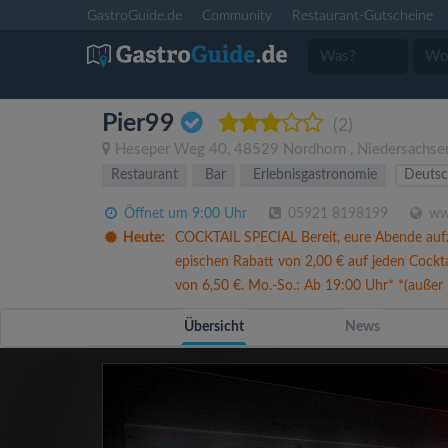
GastroGuide.de
Community
Restaurant-Gutscheine
Pier99
(2)
Heseper Weg 40
,
48529
Nordhorn
,
Niedersachse
Restaurant
Bar
Erlebnisgastronomie
Deuts
Öffnet um 9:00 Uhr
05921 8198199
www
Heute:
COCKTAIL SPECIAL Bereit, eure Abende aufzu
epischen Rabatt von 2,00 € auf jeden Cockt
von 6,50 €. Mo.-So.: Ab 19:00 Uhr* *(außer Lo
Übersicht
News