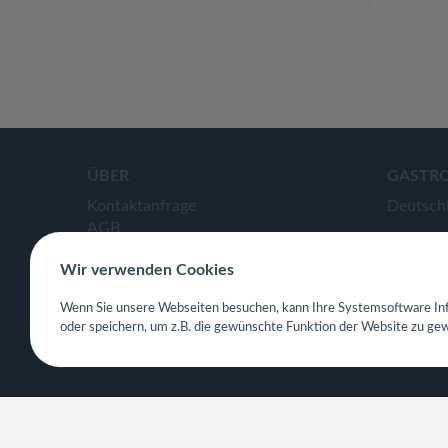
ÜBER
GASTR
Kontaktanfrage
Deutsch
AGB
Datenschutzerklärung
Wir verwenden Cookies
APP- & Benutzerdaten löschen
Impressum
Wenn Sie unsere Webseiten besuchen, kann Ihre Systemsoftware Inf
oder speichern, um z.B. die gewünschte Funktion der Website zu gew