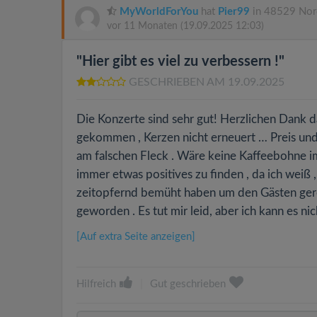
MyWorldForYou
hat
Pier99
in 48529 Nor
vor 11 Monaten
(19.09.2025 12:03)
"Hier gibt es viel zu verbessern !"
GESCHRIEBEN AM 19.09.2025
Die Konzerte sind sehr gut! Herzlichen Dank d
gekommen , Kerzen nicht erneuert … Preis und
am falschen Fleck . Wäre keine Kaffeebohne im
immer etwas positives zu finden , da ich weiß ,
zeitopfernd bemüht haben um den Gästen gerech
geworden . Es tut mir leid, aber ich kann es ni
[Auf extra Seite anzeigen]
Hilfreich
|
Gut geschrieben