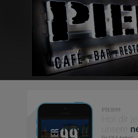
PIER99
Hol dir je
unsere
n
Für
iOS
&
Android