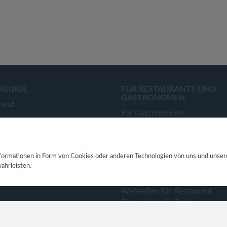
OGUIDE
FÜR RESTAURANTS UND
GASTRONOMEN
land
Für Gastronomen
Tisch Reservierungsystem
Gutscheinsystem für Restaur
Event- und Ticketsystem mit
ormationen in Form von Cookies oder anderen Technologien von uns und unser
Ticketverkauf
ährleisten.
Bestellsystem Lieferung und
TakeAway
Webseiten für Restaurant
Eigene App für Restaurant