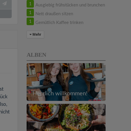
1
Ausgiebig frühstücken und brunchen
1
Nett draußen sitzen
1
Gemütlich Kaffee trinken
Mehr
ALBEN
st
Herzlich willkommen!
tück
lso,
nicht