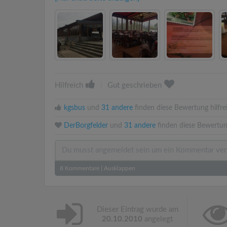
Hilfreich
|
Gut geschrieben
kgsbus
und
31 andere
finden diese Bewertung hilfre
DerBorgfelder
und
31 andere
finden diese Bewertun
8
Kommentare
|
Ausklappen
Dieser Eintrag wurde am
20.10.2010
angelegt