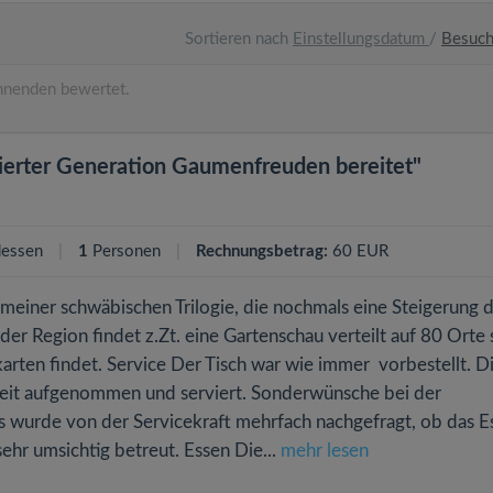
Sortieren nach
Einstellungsdatum
/
Besuc
nenden bewertet.
 vierter Generation Gaumenfreuden bereitet"
essen
1
Personen
Rechnungsbetrag:
60 EUR
n meiner schwäbischen Trilogie, die nochmals eine Steigerung 
er Region findet z.Zt. eine Gartenschau verteilt auf 80 Orte s
karten findet. Service Der Tisch war wie immer vorbestellt. D
eit aufgenommen und serviert. Sonderwünsche bei der
Es wurde von der Servicekraft mehrfach nachgefragt, ob das E
hr umsichtig betreut. Essen Die...
mehr lesen