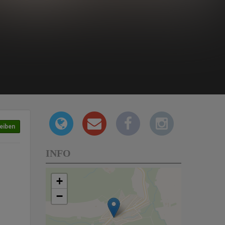
eiben
INFO
+
−