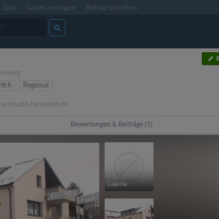
Jobs
Gastro eintragen
Beitrag schreiben
B
emberg
lich
Regional
.traube-hanweiler.de
Bewertungen & Beiträge (1)
Galerie