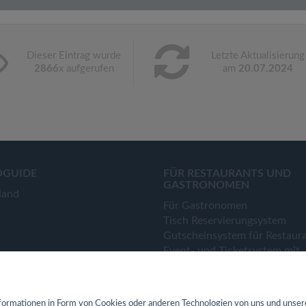
Dieser Eintrag wurde
Letzte Aktualisierung
2866
x aufgerufen
am
20.07.2024
OGUIDE
FÜR RESTAURANTS UND
GASTRONOMEN
land
Für Gastronomen
Tisch Reservierungsystem
Gutscheinsystem für Restaur
Event- und Ticketsystem mit
Ticketverkauf
Bestellsystem Lieferung und
TakeAway
ormationen in Form von Cookies oder anderen Technologien von uns und unser