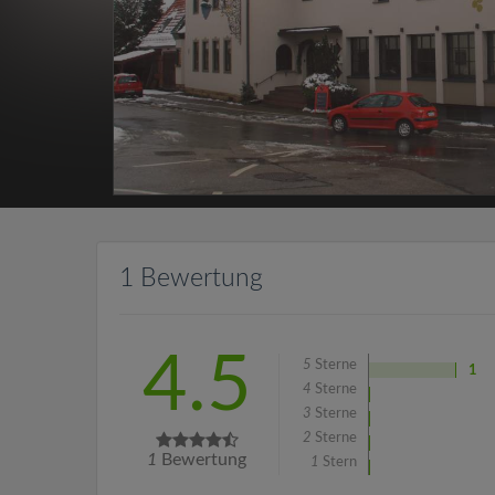
1 Bewertung
4.5
5
Sterne
1
4
Sterne
3
Sterne
2
Sterne
1
Bewertung
1
Stern