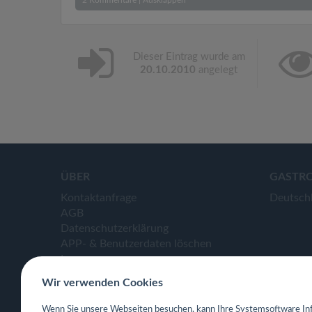
2
Kommentare
|
Ausklappen
Dieser Eintrag wurde am
20.10.2010
angelegt
ÜBER
GASTR
Kontaktanfrage
Deutsch
AGB
Datenschutzerklärung
APP- & Benutzerdaten löschen
Impressum
Wir verwenden Cookies
Wenn Sie unsere Webseiten besuchen, kann Ihre Systemsoftware Inf