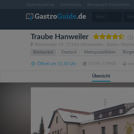
GastroGuide.de
Community
Restaurant-Gutscheine
Traube Hanweiler
(1)
Weinstraße 59
,
71364
Winnenden
,
Baden-Württ
Restaurant
Deutsch
Weinspezialitäten
Bürger
Öffnet um 11:30 Uhr
07195 139900
www
Übersicht