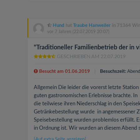
Hund
hat
Traube Hanweiler
in 71364 Win
vor 7 Jahren
(22.07.2019 20:07)
"Traditioneller Familienbetrieb der in
GESCHRIEBEN AM 22.07.2019
Besucht am 01.06.2019
Besuchszeit:
Abend
Allgemein Die leider die vorerst letzte Statio
guten gastronomischen Erlebnisse brachte. In d
die teilwiese ihren Niederschlag in den Speise
Getränkebestellung wurde in angemessener Z
Speisebestellung wurden problemlos erfüllt. 
in Ordnung ist. Wir wurden an diesem Abend se
[Auf extra Seite anzeigen]