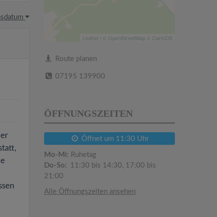
hsdatum
Leaflet
| ©
OpenStreetMap
©
CartoDB
Route planen
07195 139900
ÖFFNUNGSZEITEN
der
Öffnet um 11:30 Uhr
tatt,
Mo-Mi:
Ruhetag
ie
Do-So:
11:30 bis 14:30, 17:00 bis
21:00
ssen
Alle Öffnungszeiten ansehen