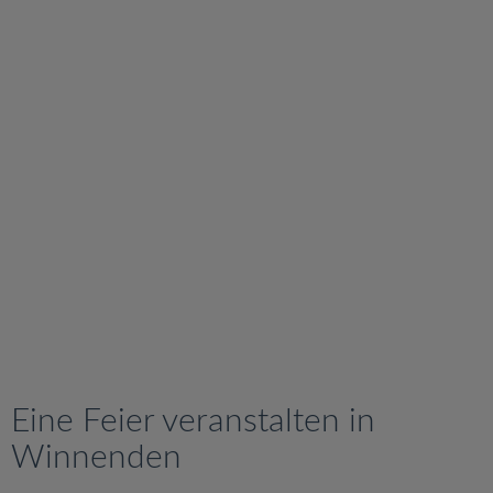
v
i
g
a
t
i
o
n
Eine Feier veranstalten in
Winnenden