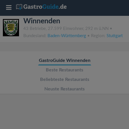
T
Winnenden
o
43 Betriebe, 27.599 Einwohner, 292 m ü.NN •
Bundesland:
Baden-Württemberg
• Region:
Stuttgart
g
g
GastroGuide Winnenden
l
Beste Restaurants
Beliebteste Restaurants
e
Neuste Restaurants
n
a