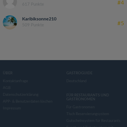
#4
617 Punkte
Karibiksonne210
#5
509 Punkte
ÜBER
GASTROGUIDE
Kontaktanfrage
Deutschland
AGB
Datenschutzerklärung
FÜR RESTAURANTS UND
GASTRONOMEN
APP- & Benutzerdaten löschen
Für Gastronomen
Impressum
Tisch Reservierungsystem
Gutscheinsystem für Restaurants