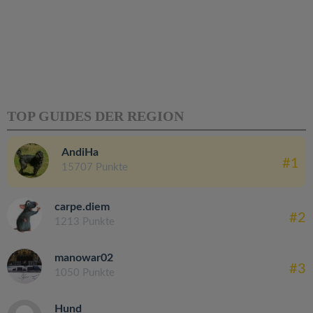
TOP GUIDES DER REGION
AndiHa
#1
15707 Punkte
carpe.diem
#2
1213 Punkte
manowar02
#3
1050 Punkte
Hund