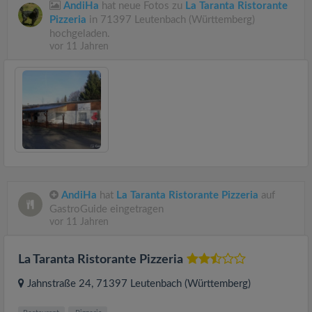
AndiHa
hat neue Fotos zu
La Taranta Ristorante
Pizzeria
in 71397 Leutenbach (Württemberg)
hochgeladen.
vor 11 Jahren
AndiHa
hat
La Taranta Ristorante Pizzeria
auf
GastroGuide eingetragen
vor 11 Jahren
La Taranta Ristorante Pizzeria
Jahnstraße 24
, 71397
Leutenbach (Württemberg)