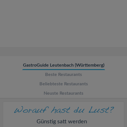
v
i
g
a
t
GastroGuide Leutenbach (Württemberg)
Beste Restaurants
i
Beliebteste Restaurants
o
Neuste Restaurants
n
Günstig satt werden