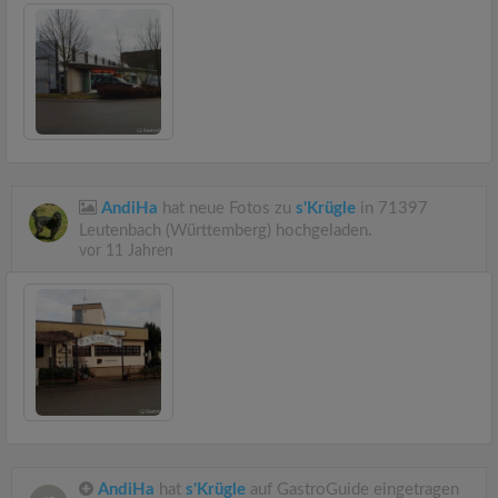
AndiHa
hat neue Fotos zu
s'Krügle
in 71397
Leutenbach (Württemberg) hochgeladen.
vor 11 Jahren
AndiHa
hat
s'Krügle
auf GastroGuide eingetragen