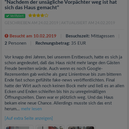
"Nachdem der unsägliche Vorpächter weg ist hat
sich das Haus gemacht"
Verifiziert
GESCHRIEBEN AM 24.02.2019
| AKTUALISIERT AM 24.02.2019
Besucht am 10.02.2019
Besuchszeit:
Mittagessen
2
Personen
Rechnungsbetrag:
35 EUR
Vor knapp drei Jahren, bei unserem Erstbesuch, hatte es sich ja
schon angedeutet, daß das Haus nicht mehr lange den Gästen
Freude bereiten würde. Auch wenn es noch Google-
Rezensenten gab welche als ganz Linientreue bis zum bitteren
Ende fast schon gefühlte fake-news veröffentlichten. Final
hatte der Wirt auch noch keinen Bock mehr und ließ es an allen
Ecken und Enden schleifen bis hin zu unregelmäßigen
Öffnungszeiten. Dann war er plötzlich weg. Und das Haus
bekam eine neue Chance. Allerdings musste sich das erst
herum...
mehr lesen
[Auf extra Seite anzeigen]