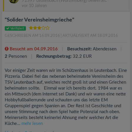
71397 Leutenbach (Württemberg) bewertet.
vor 10 Jahren
"Solider Vereinsheimgrieche"
Verifiziert
GESCHRIEBEN AM 16.09.2016
| AKTUALISIERT AM 18.09.2016
Besucht am 04.09.2016
Besuchszeit:
Abendessen
2
Personen
Rechnungsbetrag:
32.2 EUR
Vor einiger Zeit waren wir im Schützenhaus in Leutenbach. Eine
Pizzeria. Dabei fiel das nebenan beheimatete Vereinsheim des
TSV Leutenbach auf, welches recht groß ist und einen Griechen
beheimaten sollte. Einmal war ich bereits dort. 1984 war es
ein Mittwoch (dem Internet sei Dank) und wir waren eine nette
Hobbyfußballerrunde und schauten uns das letzte EM
Gruppenspiel gegen Spanien an. Der Rest ist Geschichte und
unsere Stimmung nach dem Spiel hatte Potenzial nach oben.
Meinerseits besteht keinerlei Ahnung mehr welcher Art die
Küche...
mehr lesen