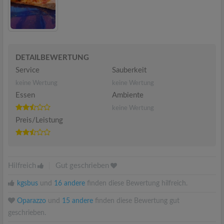
DETAILBEWERTUNG
Service
Sauberkeit
keine Wertung
keine Wertung
Essen
Ambiente
keine Wertung
Preis/Leistung
Hilfreich
|
Gut geschrieben
kgsbus
und
16 andere
finden diese Bewertung hilfreich.
Oparazzo
und
15 andere
finden diese Bewertung gut
geschrieben.