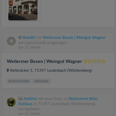
Bubi85
hat
Weilermer Besen | Weingut Wagner
auf GastroGuide eingetragen
vor 11 Jahren
Weilermer Besen | Weingut Wagner
Kelteräcker 1
, 71397
Leutenbach (Württemberg)
Besenwirtschaft
Weinstube
AndiHa
hat neue Fotos zu
Restaurant Altes
Rathaus
in 71397 Leutenbach (Württemberg)
hochgeladen.
vor 11 Jahren