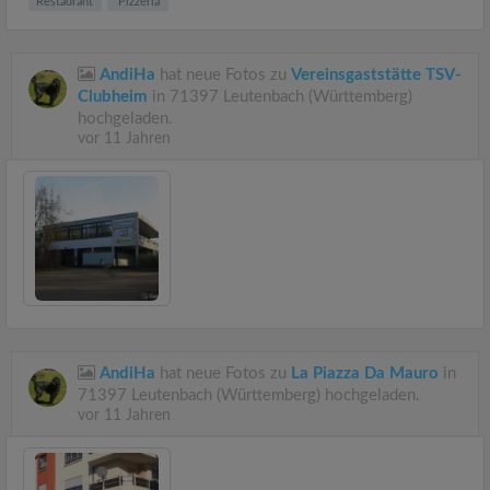
Restaurant
Pizzeria
AndiHa
hat neue Fotos zu
Vereinsgaststätte TSV-
Clubheim
in 71397 Leutenbach (Württemberg)
hochgeladen.
vor 11 Jahren
AndiHa
hat neue Fotos zu
La Piazza Da Mauro
in
71397 Leutenbach (Württemberg) hochgeladen.
vor 11 Jahren