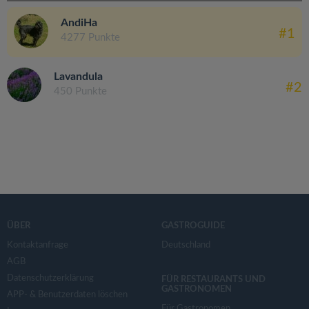
AndiHa
#1
4277 Punkte
Lavandula
#2
450 Punkte
ÜBER
GASTROGUIDE
Kontaktanfrage
Deutschland
AGB
Datenschutzerklärung
FÜR RESTAURANTS UND
GASTRONOMEN
APP- & Benutzerdaten löschen
Für Gastronomen