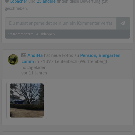
Lobacher
und
25 andere
finden diese Bewertung gut
geschrieben.
19
Kommentare
|
Ausklappen
AndiHa
hat neue Fotos zu
Pension, Biergarten
Lamm
in 71397 Leutenbach (Württemberg)
hochgeladen.
vor 11 Jahren