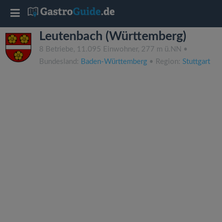
T
Leutenbach (Württemberg)
o
8 Betriebe, 11.095 Einwohner, 277 m ü.NN •
Bundesland:
Baden-Württemberg
• Region:
Stuttgart
g
g
l
e
n
a