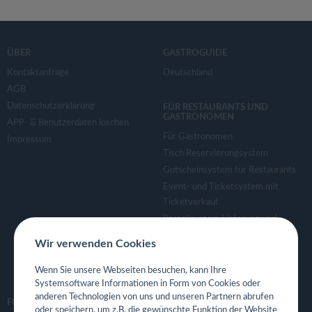
ÜBER
GASTROGUIDE
Kontaktanfrage
Deutschland
AGB
Datenschutzerklärung
FÜR RESTAURANTS UND
GASTRONOMEN
APP- & Benutzerdaten löschen
Für Gastronomen
Impressum
Tisch Reservierungsystem
Gutscheinsystem für Restaurants
Event- und Ticketsystem mit
Ticketverkauf
Bestellsystem Lieferung und
TakeAway
Wir verwenden Cookies
Webseiten für Restaurant
Eigene App für Restaurant
Wenn Sie unsere Webseiten besuchen, kann Ihre
Systemsoftware Informationen in Form von Cookies oder
anderen Technologien von uns und unseren Partnern abrufen
FOLGE UNS
oder speichern, um z.B. die gewünschte Funktion der Website