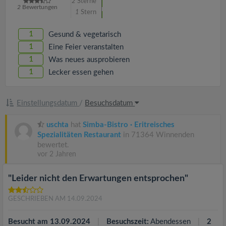
2
Sterne
2
Bewertungen
1
Stern
1
Gesund & vegetarisch
1
Eine Feier veranstalten
1
Was neues ausprobieren
1
Lecker essen gehen
Einstellungsdatum
/
Besuchsdatum
uschta
hat
Simba-Bistro · Eritreisches
Spezialitäten Restaurant
in 71364 Winnenden
bewertet.
vor 2 Jahren
"Leider nicht den Erwartungen entsprochen"
GESCHRIEBEN AM 14.09.2024
Besucht am 13.09.2024
Besuchszeit:
Abendessen
2