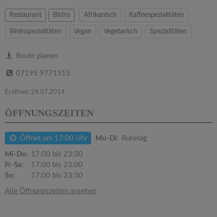
v
Restaurant
Bistro
Afrikanisch
Kaffeespezialitäten
i
Weinspezialitäten
Vegan
Vegetarisch
Spezialitäten
g
Route planen
07195 9771515
a
Eröffnet: 29.07.2014
t
ÖFFNUNGSZEITEN
i
Öffnet um 17:00 Uhr
Mo-Di:
Ruhetag
Mi-Do:
o
17:00 bis 23:30
Fr-Sa:
17:00 bis 23:00
So:
17:00 bis 23:30
n
Alle Öffnungszeiten ansehen