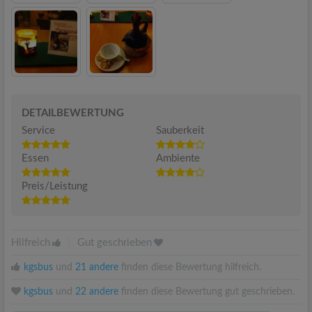
DETAILBEWERTUNG
Service
Sauberkeit
Essen
Ambiente
Preis/Leistung
Hilfreich
|
Gut geschrieben
kgsbus
und
21 andere
finden diese Bewertung hilfreich.
kgsbus
und
22 andere
finden diese Bewertung gut geschrieben.