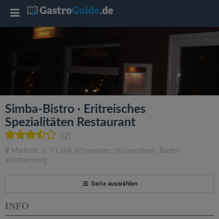
T
o
g
g
Simba-Bistro · Eritreisches
l
Spezialitäten Restaurant
(2)
e
Marktstr. 2
,
71364
Winnenden
(Winnenden)
,
Baden-
Württemberg
n
Seite auswählen
a
INFO