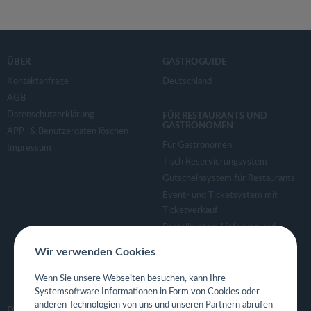
ÜBER
GASTROGUIDE
Kontaktanfrage
Deutschland
AGB
Datenschutzerklärung
FÜR RESTAURANTS UND
GASTRONOMEN
APP- & Benutzerdaten löschen
Für Gastronomen
Impressum
Tisch Reservierungsystem
Gutscheinsystem für Restaurants
Event- und Ticketsystem mit
Ticketverkauf
Bestellsystem Lieferung und
TakeAway
Wir verwenden Cookies
Webseiten für Restaurant
Eigene App für Restaurant
Wenn Sie unsere Webseiten besuchen, kann Ihre
Systemsoftware Informationen in Form von Cookies oder
anderen Technologien von uns und unseren Partnern abrufen
FOLGE UNS