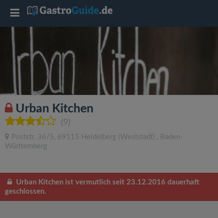
T
o
g
g
Urban Kitchen
l
(9)
Poststr. 36/5
,
69115
Heidelberg
(Weststadt)
,
Baden-
e
Württemberg
n
Urban Kitchen ist vermutlich seit 23.12.2016 dauerhaft
geschlossen.
a