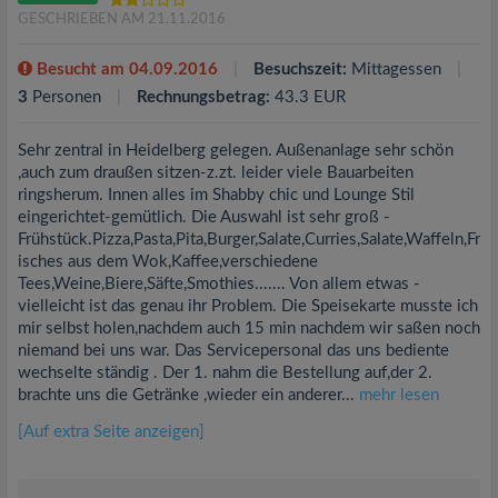
GESCHRIEBEN AM 21.11.2016
Besucht am 04.09.2016
Besuchszeit:
Mittagessen
3
Personen
Rechnungsbetrag:
43.3 EUR
Sehr zentral in Heidelberg gelegen. Außenanlage sehr schön
,auch zum draußen sitzen-z.zt. leider viele Bauarbeiten
ringsherum. Innen alles im Shabby chic und Lounge Stil
eingerichtet-gemütlich. Die Auswahl ist sehr groß -
Frühstück.Pizza,Pasta,Pita,Burger,Salate,Curries,Salate,Waffeln,Fr
isches aus dem Wok,Kaffee,verschiedene
Tees,Weine,Biere,Säfte,Smothies....... Von allem etwas -
vielleicht ist das genau ihr Problem. Die Speisekarte musste ich
mir selbst holen,nachdem auch 15 min nachdem wir saßen noch
niemand bei uns war. Das Servicepersonal das uns bediente
wechselte ständig . Der 1. nahm die Bestellung auf,der 2.
brachte uns die Getränke ,wieder ein anderer...
mehr lesen
[Auf extra Seite anzeigen]