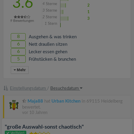
3.6
4
Sterne
2
3
Sterne
1
2
Sterne
3
9
Bewertungen
1
Stern
8
Ausgehen & was trinken
6
Nett draußen sitzen
6
Lecker essen gehen
5
Frühstücken & brunchen
Mehr
Einstellungsdatum
/
Besuchsdatum
Maja88
hat
Urban Kitchen
in 69115 Heidelberg
bewertet.
vor 10 Jahren
"große Auswahl-sonst chaotisch"
Verifiziert