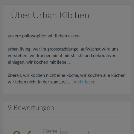
v
Über Urban Kitchen
i
g
unsere philosophie: wir lieben essen.
a
urban living, wer im grossstadtjungel aufwächst wird uns
verstehen: wir kochen nicht mit shi shi und dekorativen
einlagen, wir kochen mit liebe...
t
überall, wir kochen nicht eine küche, wir kochen alle küchen
i
wir leben nicht in der stadt, wi
...
mehr lesen
o
9 Bewertungen
n
5
Sterne
3