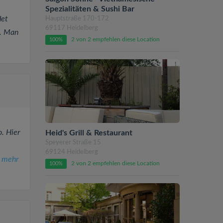
Spezialitäten & Sushi Bar
det
Hauptstraße 170-172
69117 Heidelberg
e. Man
2 von 2 empfehlen diese Location
100%
. Hier
Heid's Grill & Restaurant
Speyerer Straße 15
69124 Heidelberg
.
mehr
2 von 2 empfehlen diese Location
100%