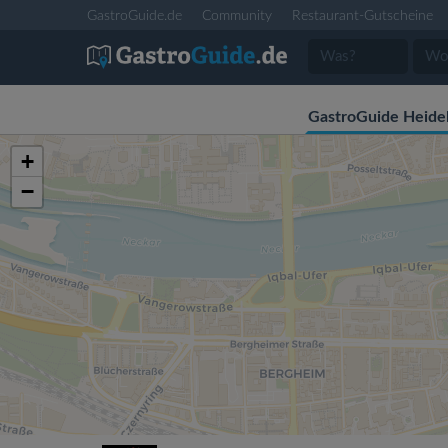
GastroGuide.de
Community
Restaurant-Gutscheine
GastroGuide Heide
+
−