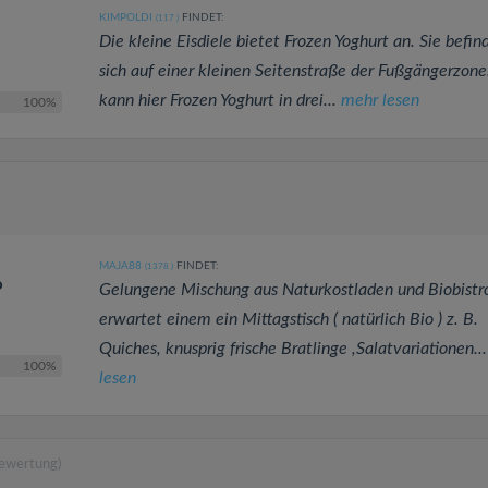
KIMPOLDI
FINDET:
(117
)
Die kleine Eisdiele bietet Frozen Yoghurt an. Sie befin
sich auf einer kleinen Seitenstraße der Fußgängerzon
kann hier Frozen Yoghurt in drei...
mehr lesen
100%
MAJA88
FINDET:
(1378
)
o
Gelungene Mischung aus Naturkostladen und Biobistro
erwartet einem ein Mittagstisch ( natürlich Bio ) z. B.
Quiches, knusprig frische Bratlinge ,Salatvariationen..
100%
lesen
Bewertung)