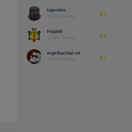
tzgonline
#3
13593 Punkte
Maja88
#4
11391 Punkte
angelbachtal-mi
#5
10158 Punkte