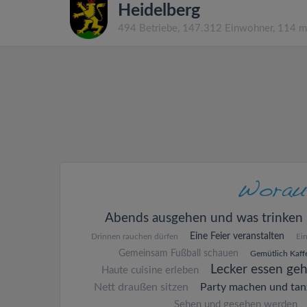
Heidelberg
494 Betriebe, 147.312 Einwohner, 114 
Abends ausgehen und was trinken
Eine Feier veranstalten
Drinnen rauchen dürfen
Ei
Gemeinsam Fußball schauen
Gemütlich Kaffe
Lecker essen ge
Haute cuisine erleben
Nett draußen sitzen
Party machen und tan
Sehen und gesehen werden