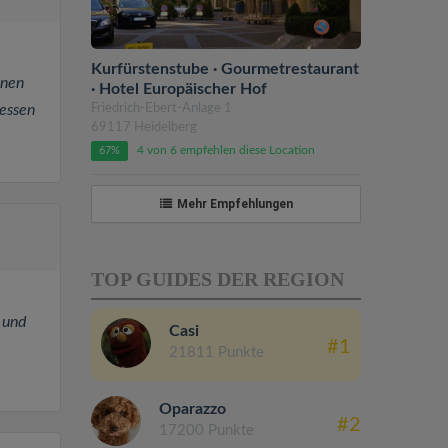
Kurfürstenstube · Gourmetrestaurant
anen
· Hotel Europäischer Hof
Friedrich-Ebert-Anlage 1
gessen
69117 Heidelberg
4 von 6 empfehlen diese Location
67%
Mehr Empfehlungen
TOP GUIDES DER REGION
 und
Casi
#1
21811 Punkte
Oparazzo
#2
17200 Punkte