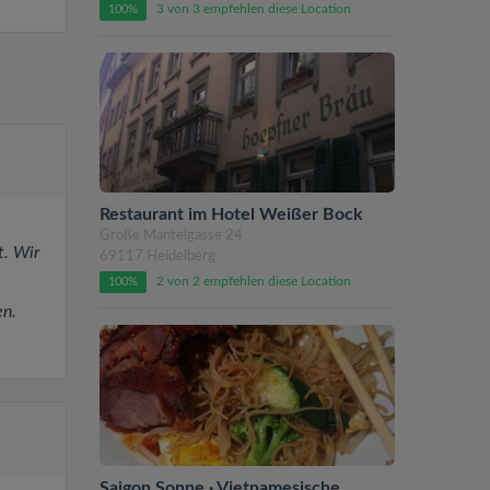
3 von 3 empfehlen diese Location
100%
Restaurant im Hotel Weißer Bock
Große Mantelgasse 24
t. Wir
69117 Heidelberg
2 von 2 empfehlen diese Location
100%
en.
Saigon Sonne · Vietnamesische