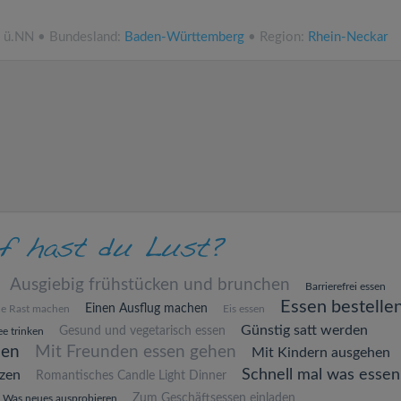
m ü.NN • Bundesland:
Baden-Württemberg
• Region:
Rhein-Neckar
Ausgiebig frühstücken und brunchen
Barrierefrei essen
Essen bestelle
Einen Ausflug machen
ne Rast machen
Eis essen
Günstig satt werden
Gesund und vegetarisch essen
e trinken
hen
Mit Freunden essen gehen
Mit Kindern ausgehen
Schnell mal was essen
zen
Romantisches Candle Light Dinner
Zum Geschäftsessen einladen
Was neues ausprobieren