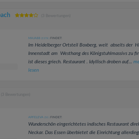
bach
(3 Bewertungen)
MAJA88
FINDET:
(1378
)
Im Heidelberger Ortsteil Boxberg, weit abseits der 
Innenstadt am Westhang des Königstuhlmassivs zu fi
ist dieses griech. Restaurant . Idyllisch droben auf...
me
lesen
(3 Bewertungen)
APFELEVA
FINDET:
(50
)
Wunderschön eingerichtetes indisches Restaurant dir
Neckar. Das Essen überbietet die Einrichtung allerding