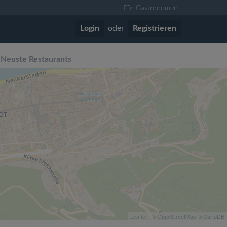
Für Gastronomen
Login
oder
Registrieren
Neuste Restaurants
Leaflet
| ©
OpenStreetMap
©
CartoDB