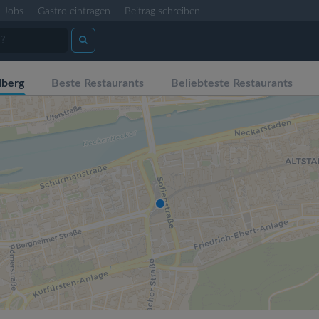
Jobs
Gastro eintragen
Beitrag schreiben
lberg
Beste Restaurants
Beliebteste Restaurants