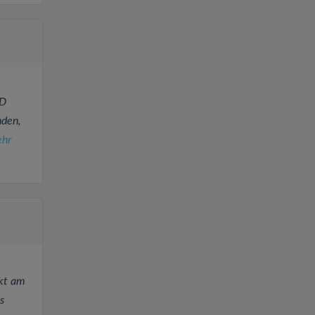
HD
nden,
hr
ekt am
s