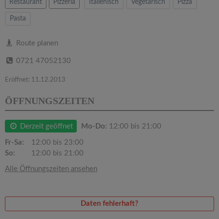
v
Restaurant
Pizzeria
Italienisch
Vegetarisch
Pizza
Pasta
i
Route planen
g
0721 47052130
a
Eröffnet: 11.12.2013
ÖFFNUNGSZEITEN
t
Derzeit geöffnet
Mo-Do:
12:00 bis 21:00
i
Fr-Sa:
12:00 bis 23:00
So:
12:00 bis 21:00
o
Alle Öffnungszeiten ansehen
n
Daten fehlerhaft?