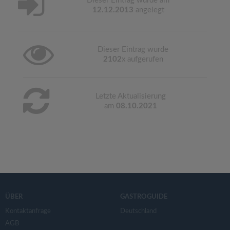
Dieser Eintrag wurde am
12.12.2013
angelegt
Dieser Eintrag wurde
2102
x aufgerufen
Letzte Aktualisierung
am
08.10.2021
ÜBER
GASTROGUIDE
Kontaktanfrage
Deutschland
AGB