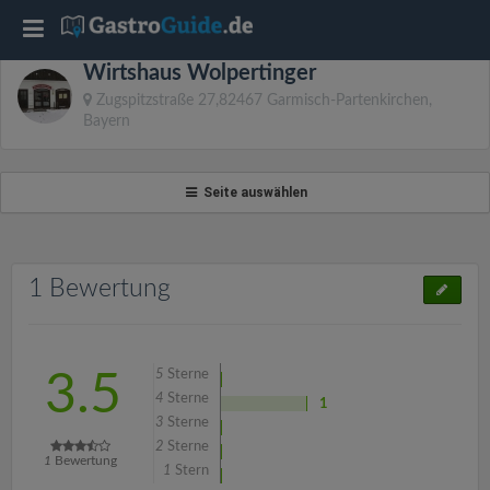
T
Wirtshaus Wolpertinger
o
Zugspitzstraße 27,82467 Garmisch-Partenkirchen,
Bayern
g
Seite auswählen
g
l
1 Bewertung
e
n
5
Sterne
3.5
4
Sterne
1
3
Sterne
a
2
Sterne
1
Bewertung
1
Stern