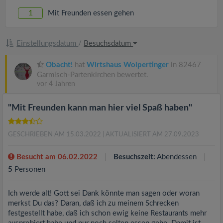
v
1
Mit Freunden essen gehen
i
Einstellungsdatum
/
Besuchsdatum
g
Obacht!
hat
Wirtshaus Wolpertinger
in 82467
Garmisch-Partenkirchen bewertet.
a
vor 4 Jahren
t
"Mit Freunden kann man hier viel Spaß haben"
i
GESCHRIEBEN AM 15.03.2022
| AKTUALISIERT AM 27.09.2023
Besucht am 06.02.2022
Besuchszeit:
Abendessen
o
5
Personen
n
Ich werde alt! Gott sei Dank könnte man sagen oder woran
merkst Du das? Daran, daß ich zu meinem Schrecken
festgestellt habe, daß ich schon ewig keine Restaurants mehr