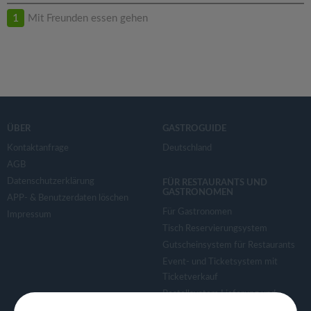
1
Mit Freunden essen gehen
ÜBER
GASTROGUIDE
Kontaktanfrage
Deutschland
AGB
Datenschutzerklärung
FÜR RESTAURANTS UND
GASTRONOMEN
APP- & Benutzerdaten löschen
Für Gastronomen
Impressum
Tisch Reservierungsystem
Gutscheinsystem für Restaurants
Event- und Ticketsystem mit
Ticketverkauf
Bestellsystem Lieferung und
TakeAway