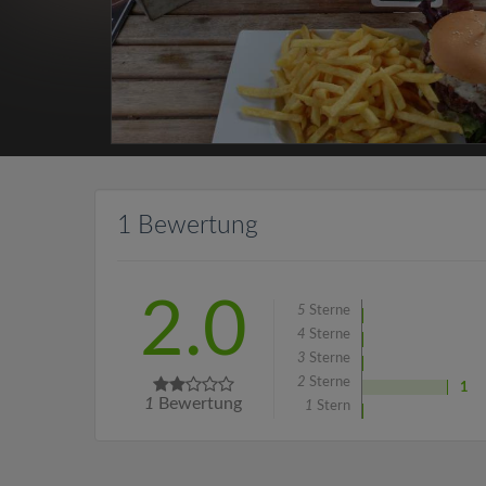
1 Bewertung
2.0
5
Sterne
4
Sterne
3
Sterne
2
Sterne
1
1
Bewertung
1
Stern