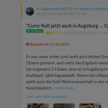
DaueresserGK0712
hat
Imbiss Goldbraun
vor 11 Jahren
(14.06.2015 19:43)
"Curry Kult jetzt auch in Augsburg ... 
Verifiziert
GESCHRIEBEN AM 14.06
Besucht am 11.06.2015
Es war unser erster (und wohl auch letzter) Be
Obama gemeint, auch nicht das Ergebnis wenn
hat insgesamt 3 Filialen, eine ist in Augsburg 
Audistadt, äähh Ingoldstadt. Neben der Alli
spielt auch die Audi Werksmannschaft in der e
Kaiserslautern...
mehr lesen
[Auf extra Seite anzeigen]