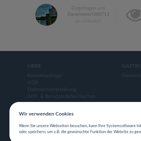
Eingetragen von
DaueresserGK0712
am 14.06.2015
ÜBER
GASTR
Kontaktanfrage
Deutsch
AGB
Datenschutzerklärung
APP- & Benutzerdaten löschen
Impressum
Wir verwenden Cookies
Wenn Sie unsere Webseiten besuchen, kann Ihre Systemsoftware Inf
oder speichern, um z.B. die gewünschte Funktion der Website zu gew