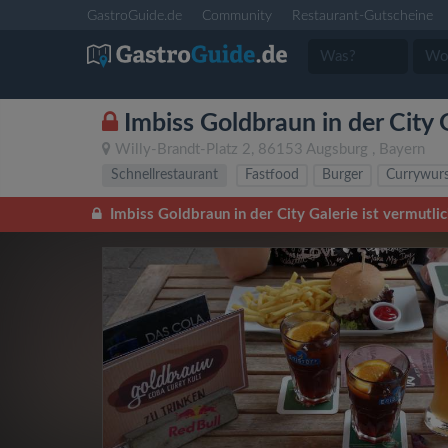
GastroGuide.de
Community
Restaurant-Gutscheine
Imbiss Goldbraun in der City 
Willy-Brandt-Platz 2
,
86153
Augsburg
,
Bayern
Schnellrestaurant
Fastfood
Burger
Currywur
Imbiss Goldbraun in der City Galerie ist vermutli