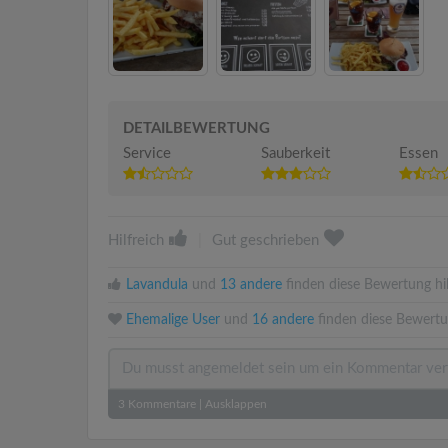
DETAILBEWERTUNG
Service
Sauberkeit
Essen
Hilfreich
|
Gut geschrieben
Lavandula
und
13 andere
finden diese Bewertung hil
Ehemalige User
und
16 andere
finden diese Bewertu
3
Kommentare
|
Ausklappen