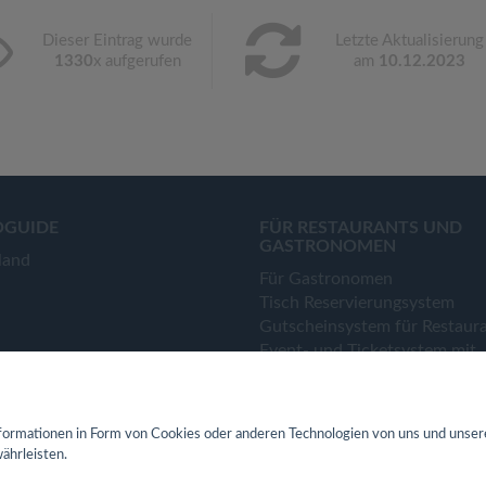
Dieser Eintrag wurde
Letzte Aktualisierung
1330
x aufgerufen
am
10.12.2023
OGUIDE
FÜR RESTAURANTS UND
GASTRONOMEN
land
Für Gastronomen
Tisch Reservierungsystem
Gutscheinsystem für Restaur
Event- und Ticketsystem mit
Ticketverkauf
Bestellsystem Lieferung und
TakeAway
ormationen in Form von Cookies oder anderen Technologien von uns und unser
Webseiten für Restaurant
ährleisten.
Eigene App für Restaurant