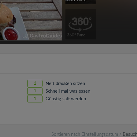
User-Fotos
360° Pano
1
Nett draußen sitzen
1
Schnell mal was essen
1
Günstig satt werden
Sortieren nach
Einstellungsdatum
/
Besuc