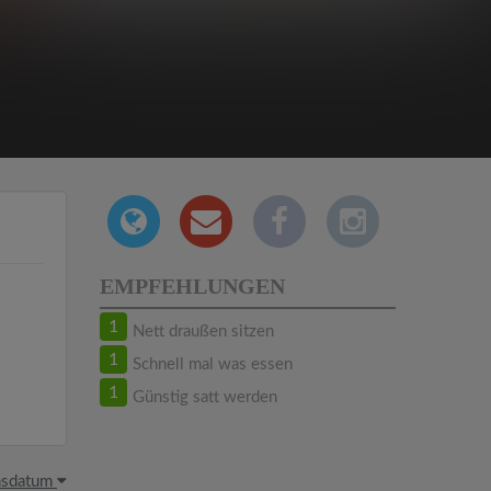
EMPFEHLUNGEN
1
Nett draußen sitzen
1
Schnell mal was essen
1
Günstig satt werden
hsdatum