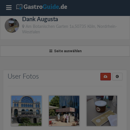
T
Dank Augusta
o
Am Botanischen Garten 1a,50735 Köln, Nordrhein-
Westfalen
g
Seite auswählen
g
l
User Fotos
e
n
a