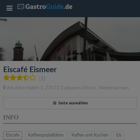
T
o
g
g
Eiscafé Eismeer
l
(1)
Am Alten Hafen 5
,
27472
Cuxhaven
(Döse)
,
Niedersachsen
e
Seite auswählen
n
INFO
a
Eiscafe
Kaffeespezialitäten
Kaffee und Kuchen
Eis