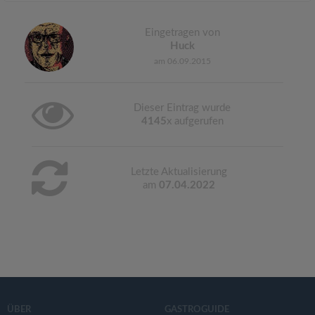
Eingetragen von
Huck
am 06.09.2015
Dieser Eintrag wurde
4145
x aufgerufen
Letzte Aktualisierung
am
07.04.2022
ÜBER
GASTROGUIDE