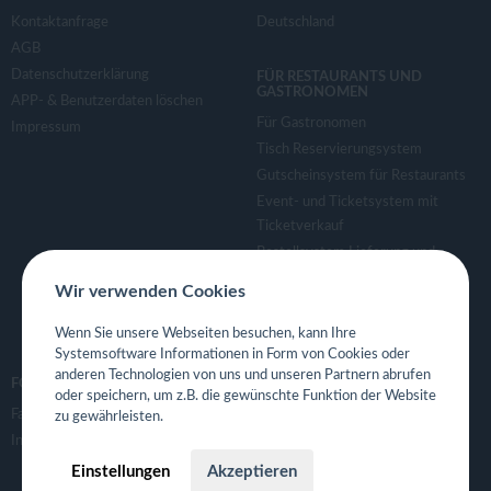
Kontaktanfrage
Deutschland
AGB
Datenschutzerklärung
FÜR RESTAURANTS UND
GASTRONOMEN
APP- & Benutzerdaten löschen
Für Gastronomen
Impressum
Tisch Reservierungsystem
Gutscheinsystem für Restaurants
Event- und Ticketsystem mit
Ticketverkauf
Bestellsystem Lieferung und
TakeAway
Wir verwenden Cookies
Webseiten für Restaurant
Eigene App für Restaurant
Wenn Sie unsere Webseiten besuchen, kann Ihre
Systemsoftware Informationen in Form von Cookies oder
anderen Technologien von uns und unseren Partnern abrufen
FOLGE UNS
oder speichern, um z.B. die gewünschte Funktion der Website
Facebook
zu gewährleisten.
Instagram
Einstellungen
Akzeptieren