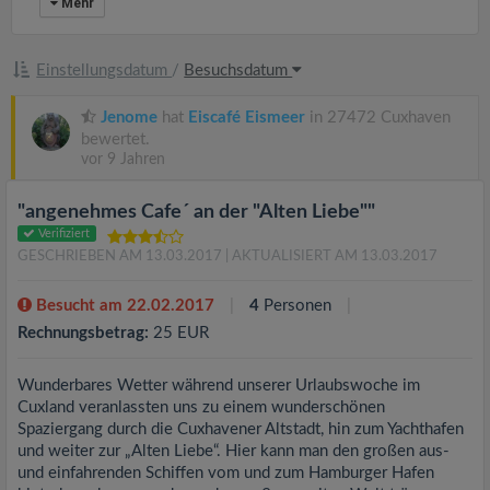
Mehr
Einstellungsdatum
/
Besuchsdatum
Jenome
hat
Eiscafé Eismeer
in 27472 Cuxhaven
bewertet.
vor 9 Jahren
"angenehmes Cafe´ an der "Alten Liebe""
Verifiziert
GESCHRIEBEN AM 13.03.2017
| AKTUALISIERT AM 13.03.2017
Besucht am 22.02.2017
4
Personen
Rechnungsbetrag:
25 EUR
Wunderbares Wetter während unserer Urlaubswoche im
Cuxland veranlassten uns zu einem wunderschönen
Spaziergang durch die Cuxhavener Altstadt, hin zum Yachthafen
und weiter zur „Alten Liebe“. Hier kann man den großen aus-
und einfahrenden Schiffen vom und zum Hamburger Hafen