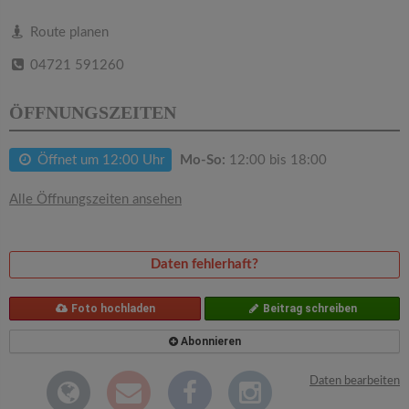
v
Route planen
i
04721 591260
g
ÖFFNUNGSZEITEN
a
Öffnet um 12:00 Uhr
Mo-So:
12:00 bis 18:00
t
Alle Öffnungszeiten ansehen
i
Daten fehlerhaft?
o
Foto hochladen
Beitrag schreiben
n
Abonnieren
Daten bearbeiten