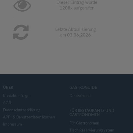
Dieser Eintrag wurde
1208
x aufgerufen
Letzte Aktualisierung
am
03.06.2026
ÜBER
GASTROGUIDE
Kontaktanfrage
Deutschland
AGB
Datenschutzerklärung
FÜR RESTAURANTS UND
GASTRONOMEN
APP- & Benutzerdaten löschen
Für Gastronomen
Impressum
Tisch Reservierungsystem