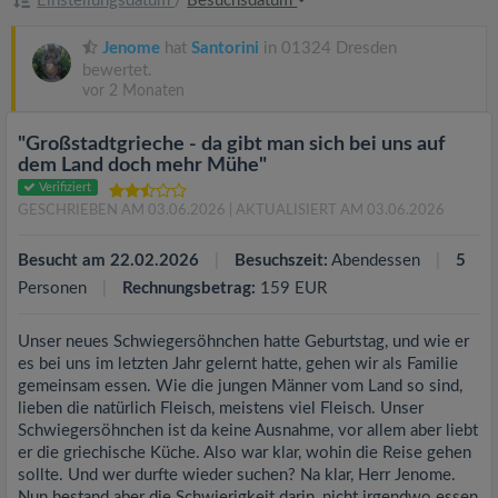
Einstellungsdatum
/
Besuchsdatum
Jenome
hat
Santorini
in 01324 Dresden
bewertet.
vor 2 Monaten
"Großstadtgrieche - da gibt man sich bei uns auf
dem Land doch mehr Mühe"
Verifiziert
GESCHRIEBEN AM 03.06.2026
| AKTUALISIERT AM 03.06.2026
Besucht am 22.02.2026
Besuchszeit:
Abendessen
5
Personen
Rechnungsbetrag:
159 EUR
Unser neues Schwiegersöhnchen hatte Geburtstag, und wie er
es bei uns im letzten Jahr gelernt hatte, gehen wir als Familie
gemeinsam essen. Wie die jungen Männer vom Land so sind,
lieben die natürlich Fleisch, meistens viel Fleisch. Unser
Schwiegersöhnchen ist da keine Ausnahme, vor allem aber liebt
er die griechische Küche. Also war klar, wohin die Reise gehen
sollte. Und wer durfte wieder suchen? Na klar, Herr Jenome.
Nun bestand aber die Schwierigkeit darin, nicht irgendwo essen