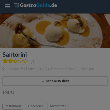
T
o
g
g
Santorini
l
(1)
Ullersdorfer Platz 1
,
01324
Dresden
(Bühlau)
,
Sachsen
e
Seite auswählen
n
INFO
a
Restaurant
Griechisch
Mediterran