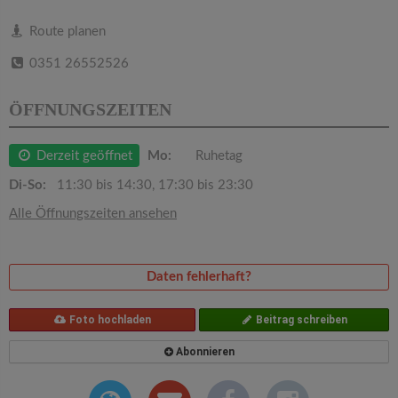
v
Route planen
i
0351 26552526
g
ÖFFNUNGSZEITEN
a
Derzeit geöffnet
Mo:
Ruhetag
Di-So:
11:30 bis 14:30, 17:30 bis 23:30
t
Alle Öffnungszeiten ansehen
i
Daten fehlerhaft?
o
Foto hochladen
Beitrag schreiben
n
Abonnieren