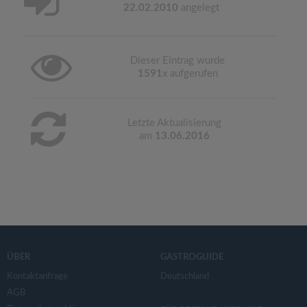
22.02.2010
angelegt
Dieser Eintrag wurde
1591
x aufgerufen
Letzte Aktualisierung
am
13.06.2016
ÜBER
GASTROGUIDE
Kontaktanfrage
Deutschland
AGB