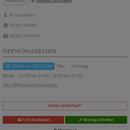
v
Angebot eintragen
Restaurant
Route planen
i
06322 94090
g
06322 940940
a
ÖFFNUNGSZEITEN
t
Öffnet um 18:00 Uhr
Mo:
Ruhetag
Di-So:
12:00 bis 14:00, 18:00 bis 21:30
i
Alle Öffnungszeiten ansehen
o
Daten fehlerhaft?
n
Foto hochladen
Beitrag schreiben