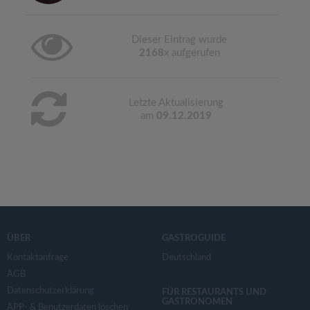
Dieser Eintrag wurde
2168
x aufgerufen
Letzte Aktualisierung
am
09.12.2019
ÜBER
GASTROGUIDE
Kontaktanfrage
Deutschland
AGB
Datenschutzerklärung
FÜR RESTAURANTS UND
GASTRONOMEN
APP- & Benutzerdaten löschen