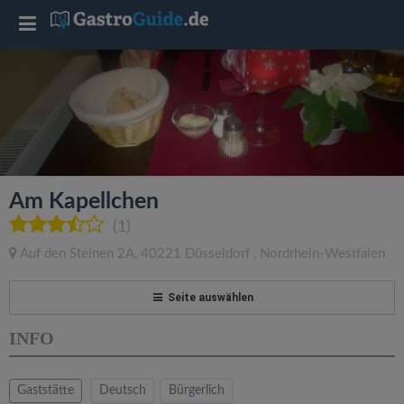
T
o
g
g
Am Kapellchen
l
(1)
Auf den Steinen 2A
,
40221
Düsseldorf
,
Nordrhein-Westfalen
e
Seite auswählen
n
INFO
a
Gaststätte
Deutsch
Bürgerlich