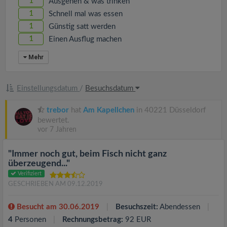
1
Ausgehen & was trinken
1
Schnell mal was essen
1
Günstig satt werden
1
Einen Ausflug machen
Mehr
Einstellungsdatum
/
Besuchsdatum
trebor
hat
Am Kapellchen
in 40221 Düsseldorf
bewertet.
vor 7 Jahren
"Immer noch gut, beim Fisch nicht ganz
überzeugend..."
Verifiziert
GESCHRIEBEN AM 09.12.2019
Besucht am 30.06.2019
Besuchszeit:
Abendessen
4
Personen
Rechnungsbetrag:
92 EUR