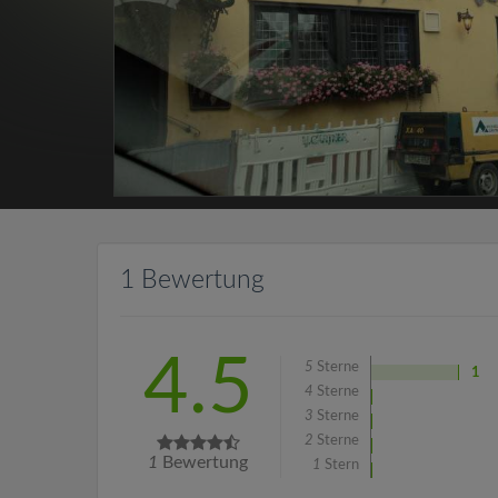
1 Bewertung
4.5
5
Sterne
1
4
Sterne
3
Sterne
2
Sterne
1
Bewertung
1
Stern