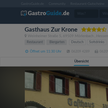
GastroGuide.de
Community
Restaurant-Gutscheine
Gasthaus Zur Krone
Weinheimer Straße 5
,
69509
Mörlenbach
,
Hessen
Restaurant
Biergarten
Deutsch
Softdrinks
Öffnet um 11:30 Uhr
06209 4289
0620
Übersicht