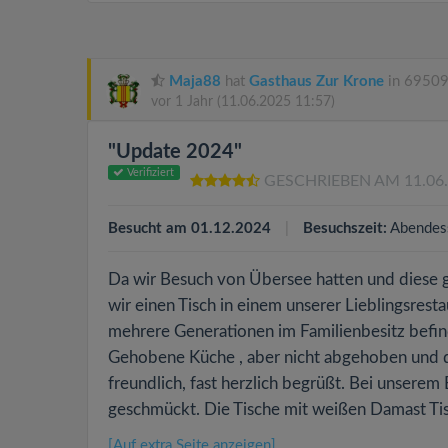
Maja88
hat
Gasthaus Zur Krone
in 69509
vor 1 Jahr
(11.06.2025 11:57)
"Update 2024"
Verifiziert
GESCHRIEBEN AM 11.06
Besucht am 01.12.2024
Besuchszeit:
Abendes
Da wir Besuch von Übersee hatten und diese g
wir einen Tisch in einem unserer Lieblingsres
mehrere Generationen im Familienbesitz befin
Gehobene Küche , aber nicht abgehoben und da
freundlich, fast herzlich begrüßt. Bei unserem
geschmückt. Die Tische mit weißen Damast Ti
[Auf extra Seite anzeigen]