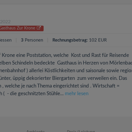
.2022
 Gasthaus Zur Krone
essen
3
Personen
Rechnungsbetrag:
102 EUR
 Krone eine Poststation, welche Kost und Rast für Reisende
gelben Schindeln bedeckte Gasthaus in Herzen von Mörlenbac
nenbahnhof ) allerlei Köstlichkeiten und saisonale sowie regio
ünter, üppig dekorierter Biergarten zum verweilen ein. Das
 welche je nach Thema eingerichtet sind . Wirtschaft =
 ( - die geschnitzten Stühle...
mehr lesen