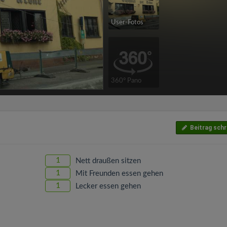
User-Fotos
360° Pano
Beitrag schr
1
Nett draußen sitzen
1
Mit Freunden essen gehen
1
Lecker essen gehen