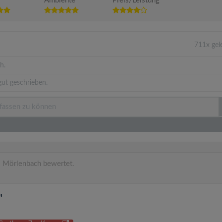
Ambiente
Preis/Leistung
711x gel
h.
ut geschrieben.
 Mörlenbach bewertet.
"