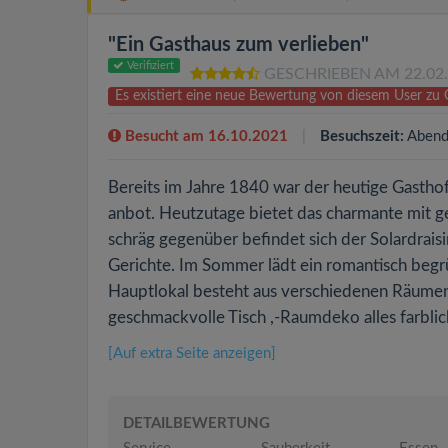
"Ein Gasthaus zum verlieben"
Verifiziert
GESCHRIEBEN AM 22.02
Es existiert eine neue Bewertung von diesem User zu
Besucht am 16.10.2021
Besuchszeit:
Abend
Bereits im Jahre 1840 war der heutige Gasthof
anbot. Heutzutage bietet das charmante mit 
schräg gegenüber befindet sich der Solardraisi
Gerichte. Im Sommer lädt ein romantisch begr
Hauptlokal besteht aus verschiedenen Räumen ,
geschmackvolle Tisch ,-Raumdeko alles farblich
[Auf extra Seite anzeigen]
DETAILBEWERTUNG