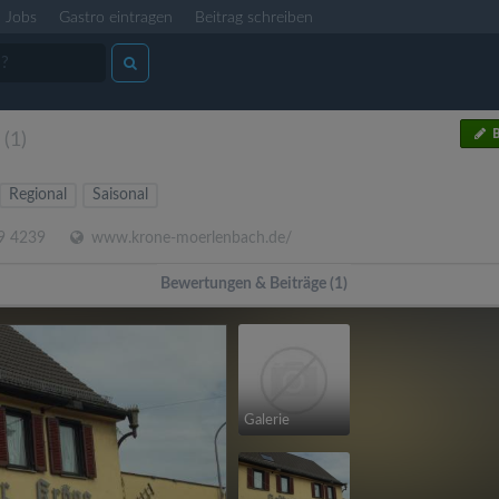
Jobs
Gastro eintragen
Beitrag schreiben
B
(1)
Regional
Saisonal
9 4239
www.krone-moerlenbach.de/
Bewertungen & Beiträge (1)
Galerie