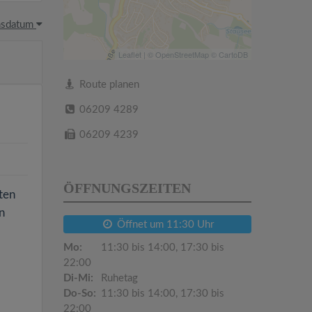
hsdatum
Leaflet
| ©
OpenStreetMap
©
CartoDB
Route planen
06209 4289
06209 4239
ÖFFNUNGSZEITEN
ten
n
Öffnet um 11:30 Uhr
Mo:
11:30 bis 14:00, 17:30 bis
22:00
Di-Mi:
Ruhetag
Do-So:
11:30 bis 14:00, 17:30 bis
22:00