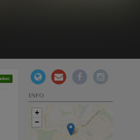
eiben
INFO
+
−