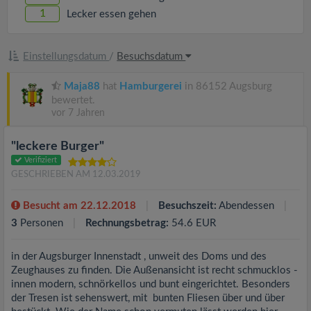
1
Lecker essen gehen
Einstellungsdatum
/
Besuchsdatum
Maja88
hat
Hamburgerei
in 86152 Augsburg
bewertet.
vor 7 Jahren
"leckere Burger"
Verifiziert
GESCHRIEBEN AM 12.03.2019
Besucht am 22.12.2018
Besuchszeit:
Abendessen
3
Personen
Rechnungsbetrag:
54.6 EUR
in der Augsburger Innenstadt , unweit des Doms und des
Zeughauses zu finden. Die Außenansicht ist recht schmucklos -
innen modern, schnörkellos und bunt eingerichtet. Besonders
der Tresen ist sehenswert, mit bunten Fliesen über und über