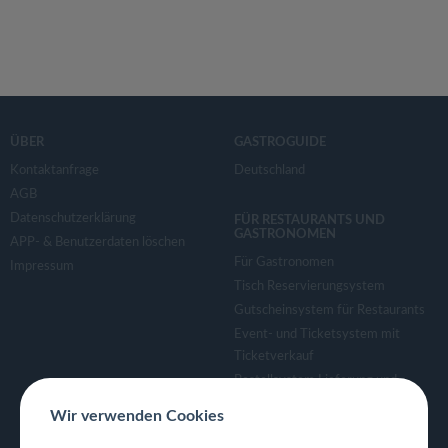
ÜBER
GASTROGUIDE
Kontaktanfrage
Deutschland
AGB
Datenschutzerklärung
FÜR RESTAURANTS UND
GASTRONOMEN
APP- & Benutzerdaten löschen
Für Gastronomen
Impressum
Tisch Reservierungsystem
Gutscheinsystem für Restaurants
Event- und Ticketsystem mit
Ticketverkauf
Bestellsystem Lieferung und
TakeAway
Wir verwenden Cookies
Webseiten für Restaurant