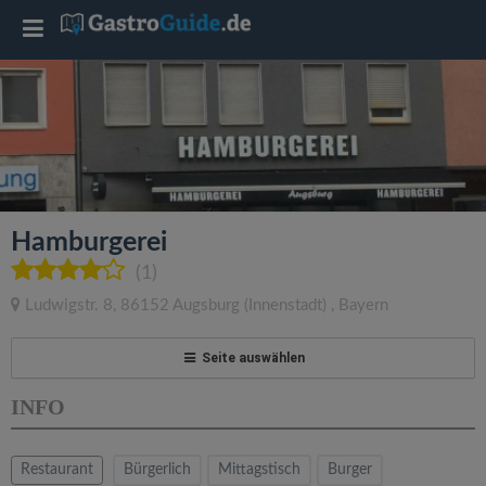
T
o
g
g
Hamburgerei
l
(1)
Ludwigstr. 8
,
86152
Augsburg
(Innenstadt)
,
Bayern
e
Seite auswählen
n
INFO
a
Restaurant
Bürgerlich
Mittagstisch
Burger