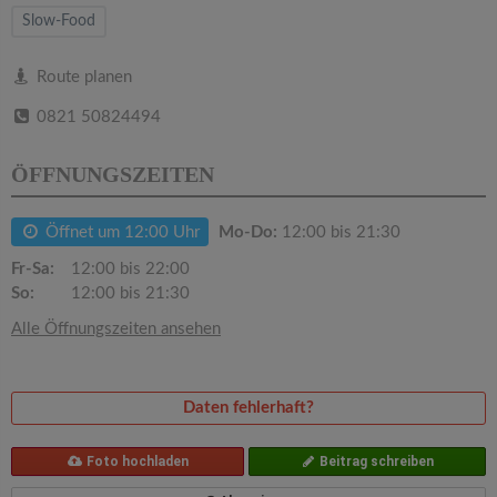
v
Slow-Food
i
Route planen
0821 50824494
g
ÖFFNUNGSZEITEN
a
Öffnet um 12:00 Uhr
Mo-Do:
12:00 bis 21:30
t
Fr-Sa:
12:00 bis 22:00
So:
12:00 bis 21:30
i
Alle Öffnungszeiten ansehen
o
Daten fehlerhaft?
n
Foto hochladen
Beitrag schreiben