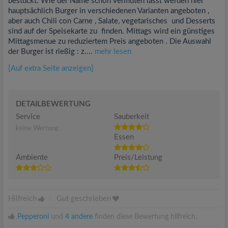
bestückt. Wie der Name schon vermuten lässt werden hier
hauptsächlich Burger in verschiedenen Varianten angeboten ,
aber auch Chili con Carne , Salate, vegetarisches und Desserts
sind auf der Speisekarte zu finden. Mittags wird ein günstiges
Mittagsmenue zu reduziertem Preis angeboten . Die Auswahl
der Burger ist rießig : z....
mehr lesen
[Auf extra Seite anzeigen]
DETAILBEWERTUNG
Service
Sauberkeit
keine Wertung
Essen
Ambiente
Preis/Leistung
Hilfreich
|
Gut geschrieben
Pepperoni
und
4 andere
finden diese Bewertung hilfreich.