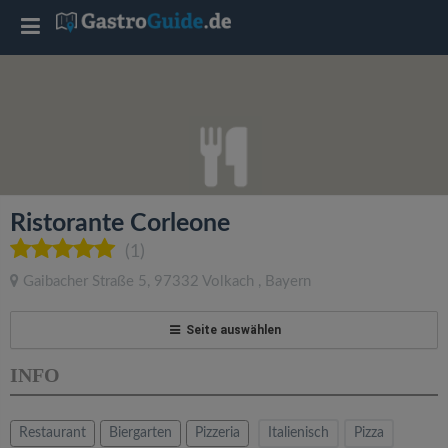
T
o
g
g
Ristorante Corleone
l
(1)
Gaibacher Straße 5
,
97332
Volkach
,
Bayern
e
Seite auswählen
n
INFO
a
Restaurant
Biergarten
Pizzeria
Italienisch
Pizza