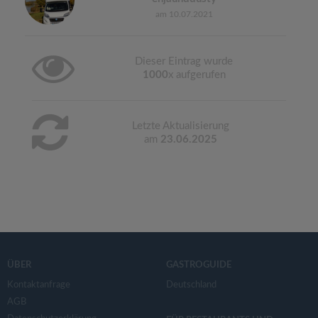
am 10.07.2021
Dieser Eintrag wurde
1000
x aufgerufen
Letzte Aktualisierung
am
23.06.2025
ÜBER
GASTROGUIDE
Kontaktanfrage
Deutschland
AGB