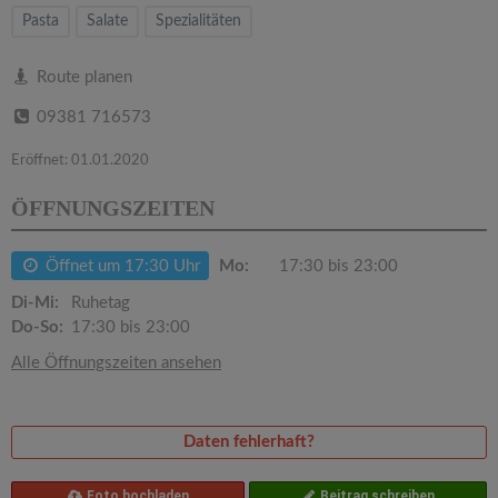
v
Pasta
Salate
Spezialitäten
i
Route planen
09381 716573
g
Eröffnet: 01.01.2020
a
ÖFFNUNGSZEITEN
t
Öffnet um 17:30 Uhr
Mo:
17:30 bis 23:00
i
Di-Mi:
Ruhetag
Do-So:
17:30 bis 23:00
o
Alle Öffnungszeiten ansehen
n
Daten fehlerhaft?
Foto hochladen
Beitrag schreiben