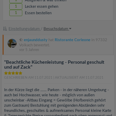
Ausgehen & was trinken
1
Lecker essen gehen
1
Essen bestellen
Einstellungsdatum
/
Besuchsdatum
enjaunddusty
hat
Ristorante Corleone
in 97332
Volkach bewertet.
vor 5 Jahren
"Beachtliche Küchenleistung - Personal geschult
und auf Zack"
GESCHRIEBEN AM 11.07.2021
| AKTUALISIERT AM 11.07.2021
In der Kürze liegt die ...... Parken - in der näheren Umgebung -
auch bei Hochwasser, wie heute - möglich von außen
unscheinbar -Altbau Eingang = Gewölbe (Hofbereich gehört
zum Gastraum) Bestuhlung mit genügenden Abständen sehr
freundliches, geschultes & aufmerksames Personal kleine Karte
& Tagesgerichte Preise coronabedingt nach oben angepasst und