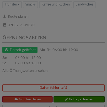
v
Frühstück
Snacks
Kaffee und Kuchen
Sandwiches
i
Route planen
07032 9109370
g
ÖFFNUNGSZEITEN
a
Derzeit geöffnet
Mo-Fr:
06:00 bis 19:00
t
Sa:
06:00 bis 18:00
So:
07:00 bis 18:00
i
Alle Öffnungszeiten ansehen
o
Daten fehlerhaft?
n
Foto hochladen
Beitrag schreiben