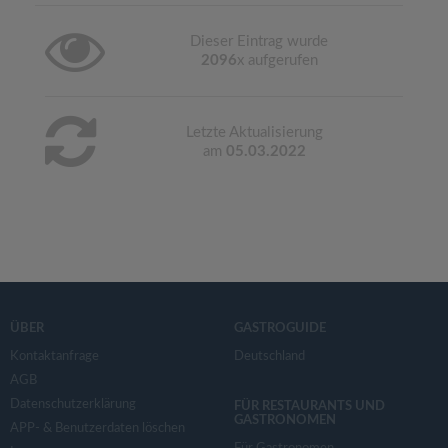
Dieser Eintrag wurde
2096
x aufgerufen
Letzte Aktualisierung
am
05.03.2022
ÜBER
GASTROGUIDE
Kontaktanfrage
Deutschland
AGB
Datenschutzerklärung
FÜR RESTAURANTS UND
GASTRONOMEN
APP- & Benutzerdaten löschen