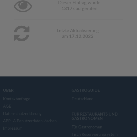
Dieser Eintrag wurde
1317
x aufgerufen
Letzte Aktualisierung
am
17.12.2023
ÜBER
GASTROGUIDE
Kontaktanfrage
Deutschland
AGB
Datenschutzerklärung
FÜR RESTAURANTS UND
GASTRONOMEN
APP- & Benutzerdaten löschen
Für Gastronomen
Impressum
Tisch Reservierungsystem