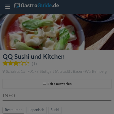
T
o
g
g
QQ Sushi und Kitchen
l
(1)
Schulstr. 15
,
70173
Stuttgart
(Altstadt)
,
Baden-Württemberg
e
Seite auswählen
n
INFO
a
Restaurant
Japanisch
Sushi