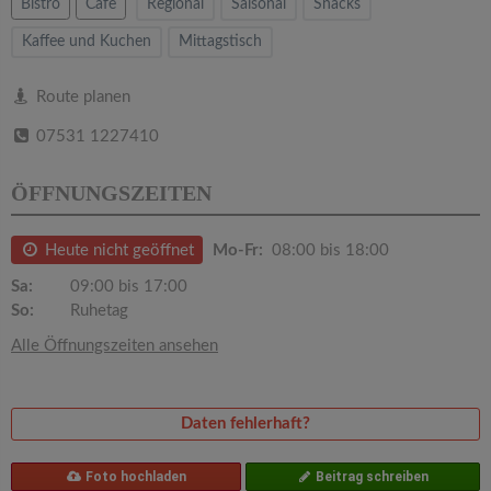
v
Bistro
Cafe
Regional
Saisonal
Snacks
Kaffee und Kuchen
Mittagstisch
i
Route planen
g
07531 1227410
a
ÖFFNUNGSZEITEN
t
Heute nicht geöffnet
Mo-Fr:
08:00 bis 18:00
Sa:
09:00 bis 17:00
i
So:
Ruhetag
Alle Öffnungszeiten ansehen
o
n
Daten fehlerhaft?
Foto hochladen
Beitrag schreiben