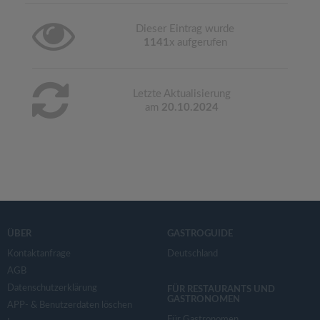
Dieser Eintrag wurde
1141
x aufgerufen
Letzte Aktualisierung
am
20.10.2024
ÜBER
GASTROGUIDE
Kontaktanfrage
Deutschland
AGB
Datenschutzerklärung
FÜR RESTAURANTS UND
GASTRONOMEN
APP- & Benutzerdaten löschen
Für Gastronomen