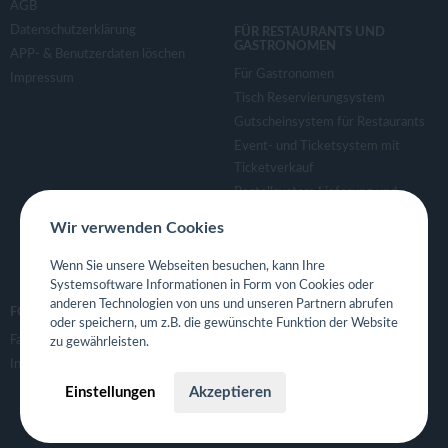
AGB
Datenschutzerklärung
FÜR RESTAURANTS UND
GASTRONOMEN
APP- & Benutzerdaten löschen
Für Gastronomen
Impressum
Tisch Reservierungsystem
Gutscheinsystem für Restaurants
Event- und Ticketsystem mit
Ticketverkauf
Bestellsystem Lieferung und
TakeAway
Wir verwenden Cookies
Webseiten für Restaurant
Eigene App für Restaurant
Wenn Sie unsere Webseiten besuchen, kann Ihre
Systemsoftware Informationen in Form von Cookies oder
anderen Technologien von uns und unseren Partnern abrufen
FOLGE UNS
oder speichern, um z.B. die gewünschte Funktion der Website
Facebook
zu gewährleisten.
Instagram
Einstellungen
Akzeptieren