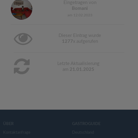
Eingetragen von
Bomani
am 12.02.2023
Dieser Eintrag wurde
1277
x aufgerufen
Letzte Aktualisierung
am
21.01.2025
ÜBER
GASTROGUIDE
Kontaktanfrage
Deutschland