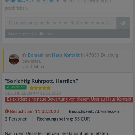
simba47533
und
8 andere
finden diese Bewertung gut
geschrieben.
5
Kommentare
|
Ausklappen
Bomani
hat
Haus Kontakt
in 47059 Duisburg
bewertet.
vor 3 Jahren
"So richtig Ruhrpott. Herrlich."
Verifiziert
GESCHRIEBEN AM 12.02.2023
Es existiert eine neue Bewertung von diesem User zu Haus Kontakt
Besucht am 11.02.2023
Besuchszeit:
Abendessen
2
Personen
Rechnungsbetrag:
55 EUR
Nach dem Desaster mit dem Restaurant beim letzten