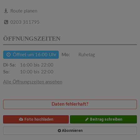
v
Route planen
i
0203 311795
g
ÖFFNUNGSZEITEN
a
Öffnet um 16:00 Uhr
Mo:
Ruhetag
Di-Sa:
16:00 bis 22:00
t
So:
10:00 bis 22:00
Alle Öffnungszeiten ansehen
i
o
Daten fehlerhaft?
n
Foto hochladen
Beitrag schreiben
Abonnieren