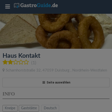
T
o
g
g
Haus Kontakt
l
(1)
Scharnhorststraße 32
,
47059
Duisburg
,
Nordrhein-Westfalen
e
Seite auswählen
n
INFO
a
Kneipe
Gaststätte
Deutsch