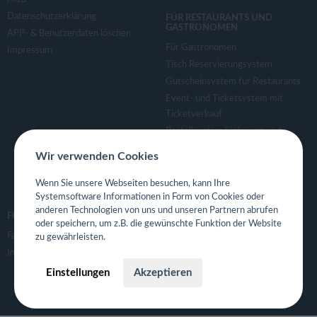
Datenschutzerklärung
FÜR RESTAURANTS UND
GASTRONOMEN
APP- & Benutzerdaten löschen
Für Gastronomen
Impressum
Tisch Reservierungsystem
Gutscheinsystem für Restaurants
Event- und Ticketsystem mit
Ticketverkauf
Bestellsystem Lieferung und
TakeAway
Wir verwenden Cookies
Webseiten für Restaurant
Eigene App für Restaurant
Wenn Sie unsere Webseiten besuchen, kann Ihre
Systemsoftware Informationen in Form von Cookies oder
anderen Technologien von uns und unseren Partnern abrufen
FOLGE UNS
oder speichern, um z.B. die gewünschte Funktion der Website
Facebook
zu gewährleisten.
Instagram
Einstellungen
Akzeptieren