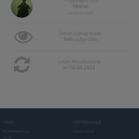
Eingetragen von
Minitar
am 02.03.2023
Dieser Eintrag wurde
940
x aufgerufen
Letzte Aktualisierung
am
02.03.2023
ÜBER
GASTROGUIDE
Kontaktanfrage
Deutschland
AGB