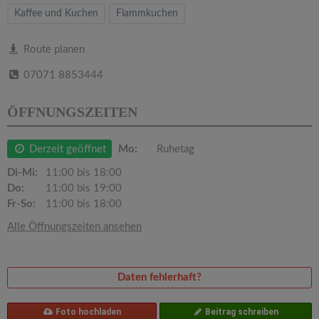
v
Kaffee und Kuchen
Flammkuchen
i
Route planen
07071 8853444
g
ÖFFNUNGSZEITEN
a
Derzeit geöffnet
Mo:
Ruhetag
t
Di-Mi:
11:00 bis 18:00
Do:
11:00 bis 19:00
i
Fr-So:
11:00 bis 18:00
Alle Öffnungszeiten ansehen
o
n
Daten fehlerhaft?
Foto hochladen
Beitrag schreiben