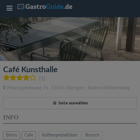
T
o
g
g
Café Kunsthalle
l
(1)
Philosophenweg 76
,
72076
Tübingen
,
Baden-Württemberg
e
Seite auswählen
n
INFO
a
Bistro
Cafe
Kaffeespezialitäten
Brunch