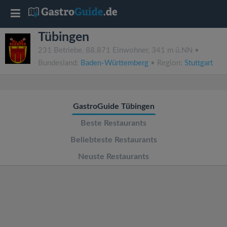
T
Tübingen
o
231 Betriebe, 88.871 Einwohner, 341 m ü.NN •
Bundesland:
Baden-Württemberg
• Region:
Stuttgart
g
g
GastroGuide Tübingen
l
Beste Restaurants
Beliebteste Restaurants
e
Neuste Restaurants
n
a