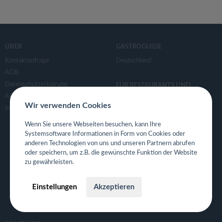
ÜBER
GASTROGUIDE
Kontaktanfrage
Deutschland
AGB
Datenschutzerklärung
FÜR RESTAURANTS UND
GASTRONOMEN
APP- & Benutzerdaten löschen
Wir verwenden Cookies
Für Gastronomen
Impressum
Tisch Reservierungsystem
Wenn Sie unsere Webseiten besuchen, kann Ihre
Gutscheinsystem für Restaurants
Systemsoftware Informationen in Form von Cookies oder
Event- und Ticketsystem mit
anderen Technologien von uns und unseren Partnern abrufen
Ticketverkauf
oder speichern, um z.B. die gewünschte Funktion der Website
zu gewährleisten.
Bestellsystem Lieferung und
TakeAway
Einstellungen
Akzeptieren
Webseiten für Restaurant
Eigene App für Restaurant