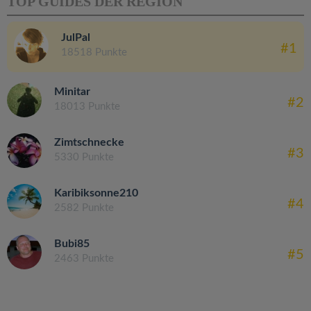
TOP GUIDES DER REGION
JulPal
#1
18518 Punkte
Minitar
#2
18013 Punkte
Zimtschnecke
#3
5330 Punkte
Karibiksonne210
#4
2582 Punkte
Bubi85
#5
2463 Punkte