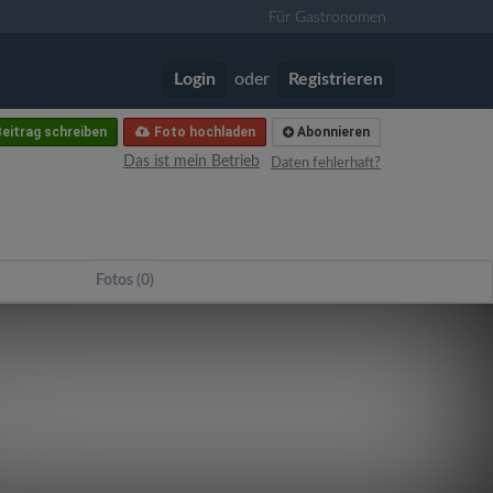
Für Gastronomen
Login
oder
Registrieren
eitrag schreiben
Foto hochladen
Abonnieren
Das ist mein Betrieb
Daten fehlerhaft?
Fotos (0)