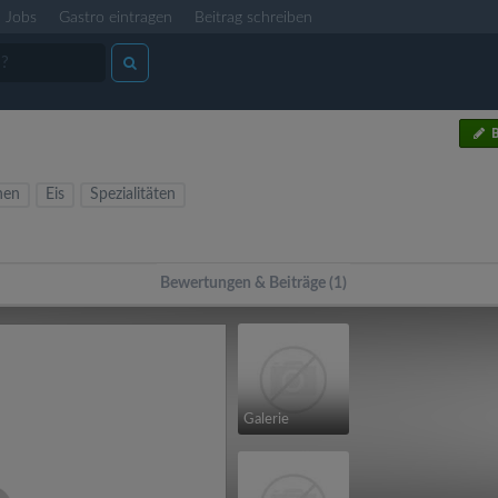
Jobs
Gastro eintragen
Beitrag schreiben
B
hen
Eis
Spezialitäten
Bewertungen & Beiträge (1)
Galerie