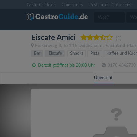
GastroGuide.de
Community
Restaurant-Gutscheine
Eiscafe Amici
(1)
Finkenweg 3
,
67146
Deidesheim
,
Rheinland-Pfalz
Bar
Eiscafe
Snacks
Pizza
Kaffee und Kuc
Derzeit geöffnet bis 20:00 Uhr
0170 4342730
Übersicht