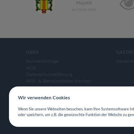
Maja88
am 25.06.2026
ÜBER
GASTR
Kontaktanfrage
Deutsch
AGB
Datenschutzerklärung
APP- & Benutzerdaten löschen
Impressum
Wir verwenden Cookies
Wenn Sie unsere Webseiten besuchen, kann Ihre Systemsoftware Inf
oder speichern, um z.B. die gewünschte Funktion der Website zu gew