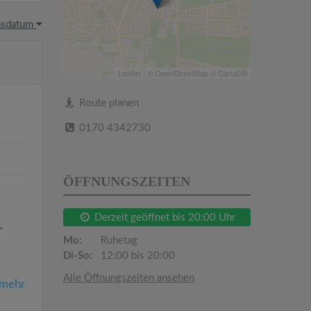
hsdatum
Leaflet
| ©
OpenStreetMap
©
CartoDB
Route planen
0170 4342730
ÖFFNUNGSZEITEN
Derzeit geöffnet bis 20:00 Uhr
r
Mo:
Ruhetag
Di-So:
12:00 bis 20:00
Alle Öffnungszeiten ansehen
mehr