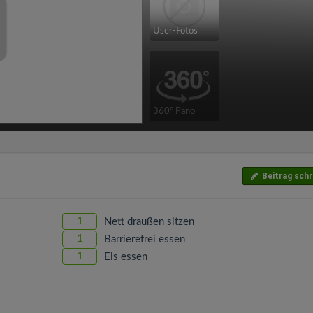
User-Fotos
360° Pano
Beitrag schr
1
Nett draußen sitzen
1
Barrierefrei essen
1
Eis essen