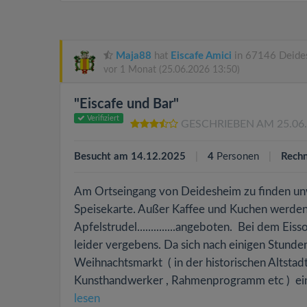
Maja88
hat
Eiscafe Amici
in 67146 Deide
vor 1 Monat
(25.06.2026 13:50)
"Eiscafe und Bar"
Verifiziert
GESCHRIEBEN AM 25.06
Besucht am 14.12.2025
4
Personen
Rechn
Am Ortseingang von Deidesheim zu finden unwe
Speisekarte. Außer Kaffee und Kuchen werden W
Apfelstrudel..............angeboten. Bei dem Ei
leider vergebens. Da sich nach einigen Stund
Weihnachtsmarkt ( in der historischen Altstad
Kunsthandwerker , Rahmenprogramm etc ) ein k
lesen