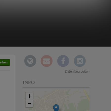
eiben
Daten bearbeiten
INFO
+
−