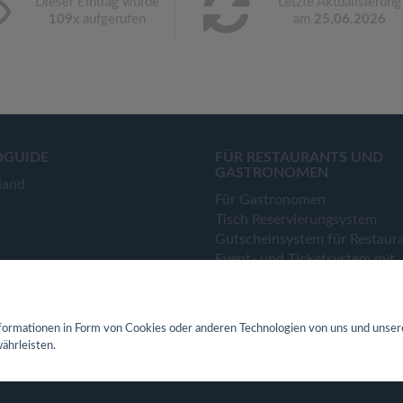
Dieser Eintrag wurde
Letzte Aktualisierung
109
x aufgerufen
am
25.06.2026
OGUIDE
FÜR RESTAURANTS UND
GASTRONOMEN
land
Für Gastronomen
Tisch Reservierungsystem
Gutscheinsystem für Restaur
Event- und Ticketsystem mit
Ticketverkauf
Bestellsystem Lieferung und
TakeAway
ormationen in Form von Cookies oder anderen Technologien von uns und unser
Webseiten für Restaurant
ährleisten.
Eigene App für Restaurant