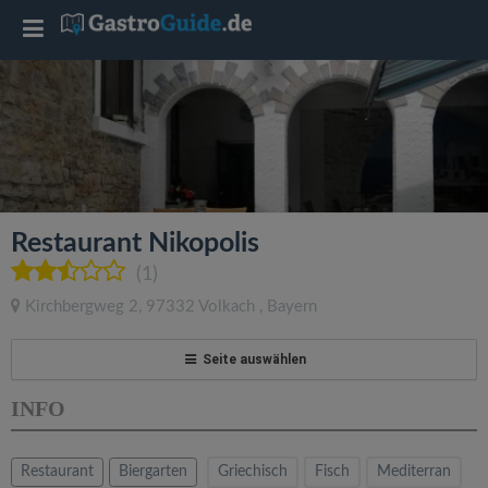
T
o
g
g
Restaurant Nikopolis
l
(1)
Kirchbergweg 2
,
97332
Volkach
,
Bayern
e
Seite auswählen
n
INFO
a
Restaurant
Biergarten
Griechisch
Fisch
Mediterran