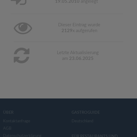
19.05.2010
angelegt
Dieser Eintrag wurde
2129
x aufgerufen
Letzte Aktualisierung
am
23.06.2025
ÜBER
GASTROGUIDE
Kontaktanfrage
Deutschland
AGB
Datenschutzerklärung
FÜR RESTAURANTS UND