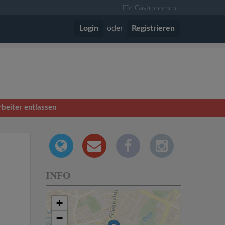
Für Gastronomen
Login
oder
Registrieren
rbeiter entlassen
INFO
+
−