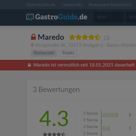
GastroGuide.de
Community
Restaurant-Gutscheine
Maredo
(3)
Königstraße 38
,
70173
Stuttgart
()
,
Baden-Württe
Restaurant
Steaks
Maredo ist vermutlich seit 18.01.2021 dauerhaft 
3 Bewertungen
4.3
5
Sterne
2
4
Sterne
3
Sterne
1
2
Sterne