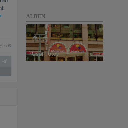
 und
ht
ALBEN
n
esen
User Fotos