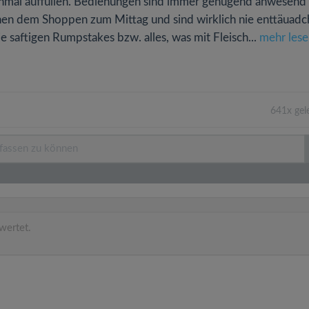
einmal auffüllen. Bedienungen sind immer genügend anwesend
chen dem Shoppen zum Mittag und sind wirklich nie enttäuadc
e saftigen Rumpstakes bzw. alles, was mit Fleisch...
mehr lese
641x gel
wertet.