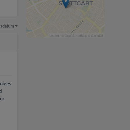
hsdatum
Leaflet
| ©
OpenStreetMap
©
CartoDB
iniges
d
für