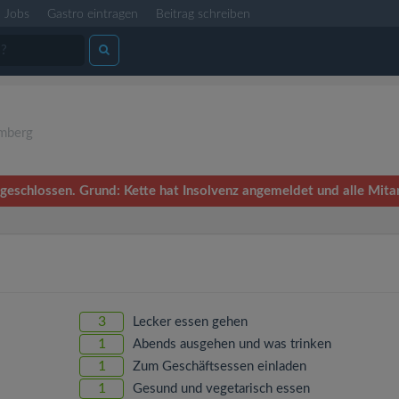
Jobs
Gastro eintragen
Beitrag schreiben
mberg
geschlossen. Grund: Kette hat Insolvenz angemeldet und alle Mita
3
Lecker essen gehen
1
Abends ausgehen und was trinken
1
Zum Geschäftsessen einladen
1
Gesund und vegetarisch essen