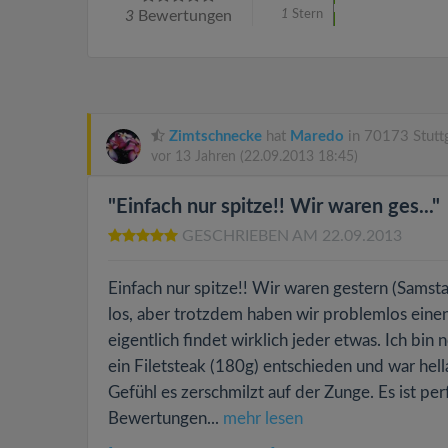
3
Bewertungen
1
Stern
Zimtschnecke
hat
Maredo
in 70173 Stuttg
vor 13 Jahren
(22.09.2013 18:45)
"Einfach nur spitze!! Wir waren ges..."
GESCHRIEBEN AM 22.09.2013
Einfach nur spitze!! Wir waren gestern (Samsta
los, aber trotzdem haben wir problemlos eine
eigentlich findet wirklich jeder etwas. Ich bin
ein Filetsteak (180g) entschieden und war hella
Gefühl es zerschmilzt auf der Zunge. Es ist pe
Bewertungen...
mehr lesen