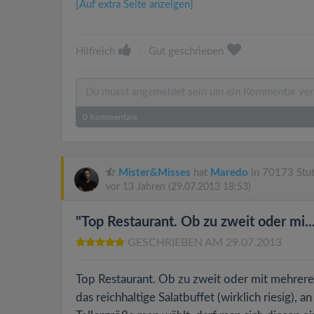
[Auf extra Seite anzeigen]
Hilfreich
|
Gut geschrieben
0
Kommentare
Mister&Misses
hat
Maredo
in 70173 Stut
vor 13 Jahren
(29.07.2013 18:53)
"Top Restaurant. Ob zu zweit oder mi...
GESCHRIEBEN AM 29.07.2013
Top Restaurant. Ob zu zweit oder mit mehreren
das reichhaltige Salatbuffet (wirklich riesig),