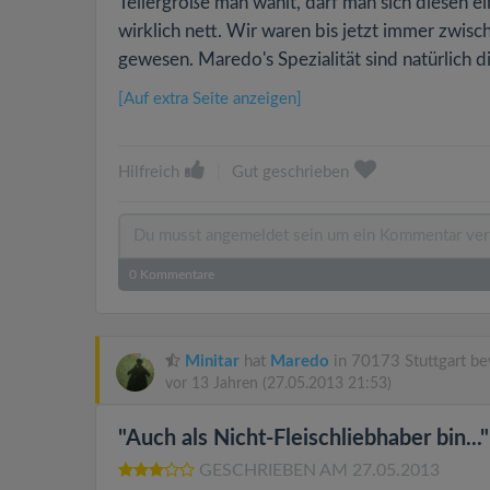
Tellergröße man wählt, darf man sich diesen 
wirklich nett. Wir waren bis jetzt immer zwis
gewesen. Maredo's Spezialität sind natürlich di
[Auf extra Seite anzeigen]
Hilfreich
|
Gut geschrieben
0
Kommentare
Minitar
hat
Maredo
in 70173 Stuttgart be
vor 13 Jahren
(27.05.2013 21:53)
"Auch als Nicht-Fleischliebhaber bin..."
GESCHRIEBEN AM 27.05.2013