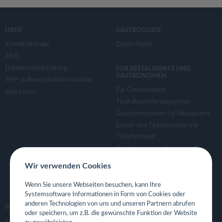
ÜBER
GASTROGUIDE
Kontaktanfrage
Deutschland
AGB
Datenschutzerklärung
FÜR RESTAURANTS UND
GASTRONOMEN
APP- & Benutzerdaten löschen
Für Gastronomen
Impressum
Tisch Reservierungsystem
Gutscheinsystem für Restaurants
Event- und Ticketsystem mit
Ticketverkauf
Bestellsystem Lieferung und
TakeAway
Wir verwenden Cookies
Webseiten für Restaurant
Eigene App für Restaurant
Wenn Sie unsere Webseiten besuchen, kann Ihre
Systemsoftware Informationen in Form von Cookies oder
anderen Technologien von uns und unseren Partnern abrufen
FOLGE UNS
oder speichern, um z.B. die gewünschte Funktion der Website
Facebook