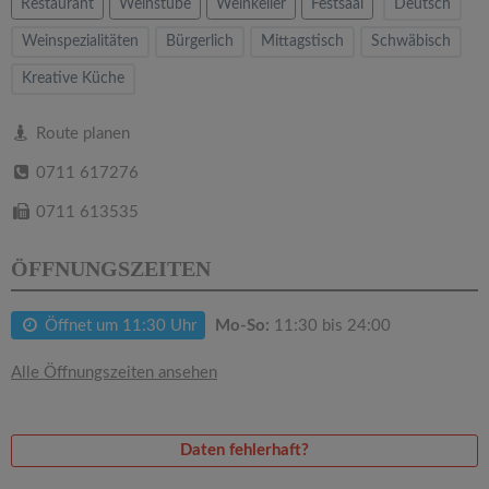
v
Restaurant
Weinstube
Weinkeller
Festsaal
Deutsch
Weinspezialitäten
Bürgerlich
Mittagstisch
Schwäbisch
i
Kreative Küche
g
Route planen
0711 617276
a
0711 613535
t
ÖFFNUNGSZEITEN
i
Öffnet um 11:30 Uhr
Mo-So:
11:30 bis 24:00
o
Alle Öffnungszeiten ansehen
n
Daten fehlerhaft?