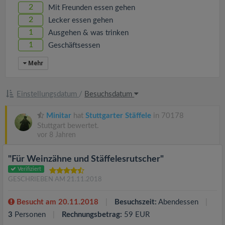
2
Mit Freunden essen gehen
2
Lecker essen gehen
1
Ausgehen & was trinken
1
Geschäftsessen
Mehr
Einstellungsdatum
/
Besuchsdatum
Minitar
hat
Stuttgarter Stäffele
in 70178
Stuttgart bewertet.
vor 8 Jahren
"Für Weinzähne und Stäffelesrutscher"
Verifiziert
GESCHRIEBEN AM 21.11.2018
Besucht am 20.11.2018
Besuchszeit:
Abendessen
3
Personen
Rechnungsbetrag:
59 EUR