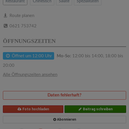
v
Restaurant
Chinesisch
Salate
Spezialitäten
i
Route planen
0621 753742
g
ÖFFNUNGSZEITEN
a
Öffnet um 12:00 Uhr
Mo-So:
12:00 bis 14:00, 18:00 bis
t
20:00
Alle Öffnungszeiten ansehen
i
o
Daten fehlerhaft?
n
Foto hochladen
Beitrag schreiben
Abonnieren