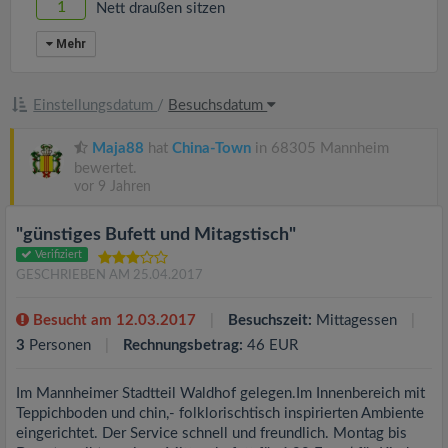
1
Nett draußen sitzen
Mehr
Einstellungsdatum
/
Besuchsdatum
Maja88
hat
China-Town
in 68305 Mannheim
bewertet.
vor 9 Jahren
"günstiges Bufett und Mitagstisch"
Verifiziert
GESCHRIEBEN AM 25.04.2017
Besucht am 12.03.2017
Besuchszeit:
Mittagessen
3
Personen
Rechnungsbetrag:
46 EUR
Im Mannheimer Stadtteil Waldhof gelegen.Im Innenbereich mit
Teppichboden und chin,- folklorischtisch inspirierten Ambiente
eingerichtet. Der Service schnell und freundlich. Montag bis