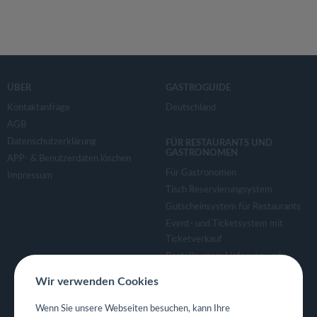
ÜBER
GASTROGUIDE
Kontaktanfrage
Deutschland
AGB
Datenschutzerklärung
FÜR RESTAURANTS UND
GASTRONOMEN
APP- & Benutzerdaten löschen
Für Gastronomen
Impressum
Tisch Reservierungsystem
Gutscheinsystem für Restaurants
Event- und Ticketsystem mit
Ticketverkauf
Bestellsystem Lieferung und
TakeAway
Wir verwenden Cookies
Webseiten für Restaurant
Eigene App für Restaurant
Wenn Sie unsere Webseiten besuchen, kann Ihre