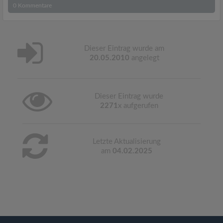
0
Kommentare
Dieser Eintrag wurde am
20.05.2010
angelegt
Dieser Eintrag wurde
2271
x aufgerufen
Letzte Aktualisierung
am
04.02.2025