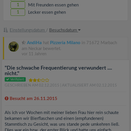
1
Mit Freunden essen gehen
1
Lecker essen gehen
Einstellungsdatum
/
Besuchsdatum
AndiHa
hat
Pizzeria Milano
in 71672 Marbach
am Neckar bewertet.
vor 11 Jahren
"Die schwache Frequentierung verwundert ....
nicht."
Verifiziert
GESCHRIEBEN AM 02.12.2015
| AKTUALISIERT AM 02.12.2015
Besucht am 26.11.2015
Als ich vor Wochen mit meiner lieben Frau hier rein schaute
bekamen wir Bierflaschen und einen (empfundenen)
Stammtisch zu Gesicht, was uns stande pede umkehren ließ.
Dies war ein bzw. der erster Blick und hatte uns einfach