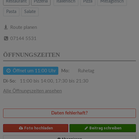
v
Restaurant
Pizzeria
Italienisch
Pizza
Mittagstisch
Pasta
Salate
i
Route planen
g
07144 5531
a
ÖFFNUNGSZEITEN
t
Öffnet um 11:00 Uhr
Mo:
Ruhetag
Di-So:
11:00 bis 14:00, 17:30 bis 21:30
i
Alle Öffnungszeiten ansehen
o
Daten fehlerhaft?
n
Foto hochladen
Beitrag schreiben