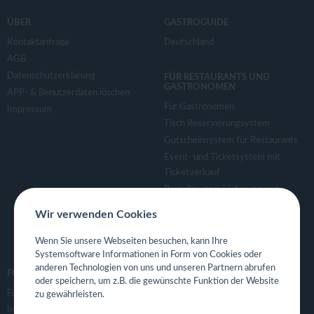
ÜBER
GASTROGUIDE
Kontaktanfrage
Deutschland
AGB
Datenschutzerklärung
FÜR RESTAURANTS UND
GASTRONOMEN
APP- & Benutzerdaten löschen
Für Gastronomen
Impressum
Tisch Reservierungsystem
Gutscheinsystem für Restaurants
Event- und Ticketsystem mit
Ticketverkauf
Bestellsystem Lieferung und
TakeAway
Wir verwenden Cookies
Webseiten für Restaurant
Eigene App für Restaurant
Wenn Sie unsere Webseiten besuchen, kann Ihre
Systemsoftware Informationen in Form von Cookies oder
anderen Technologien von uns und unseren Partnern abrufen
FOLGE UNS
oder speichern, um z.B. die gewünschte Funktion der Website
Facebook
zu gewährleisten.
Instagram