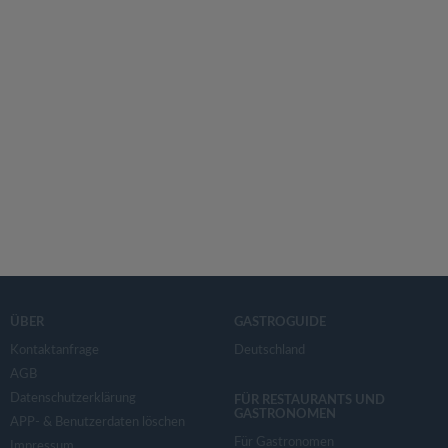
ÜBER
GASTROGUIDE
Kontaktanfrage
Deutschland
AGB
Datenschutzerklärung
FÜR RESTAURANTS UND
GASTRONOMEN
APP- & Benutzerdaten löschen
Für Gastronomen
Impressum