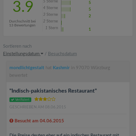
5
Sterne
3.9
5
4
Sterne
5
3
Sterne
2
Durchschnitt bei
2
Sterne
13 Bewertungen
1
Stern
1
Sortieren nach
Einstellungsdatum
/
Besuchsdatum
mondlichtgestalt
hat
Kashmir
in 97070 Würzburg
bewertet
"Indisch-pakistanisches Restaurant"
Verifiziert
GESCHRIEBEN AM 08.06.2015
Besucht am 04.06.2015
Die Preise deuten eher auf ein indisches Restaurant mit