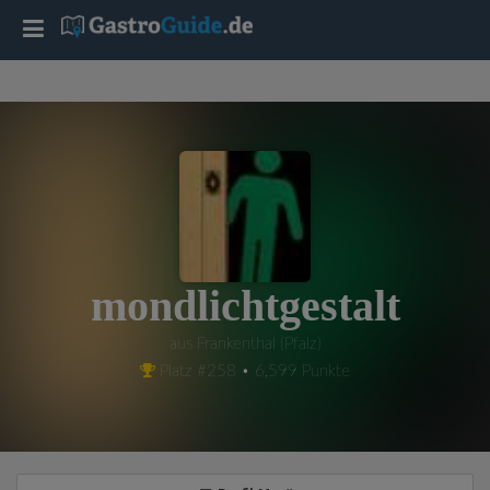
T
o
g
g
l
mondlichtgestalt
e
aus Frankenthal (Pfalz)
Platz #258 • 6,599 Punkte
n
a