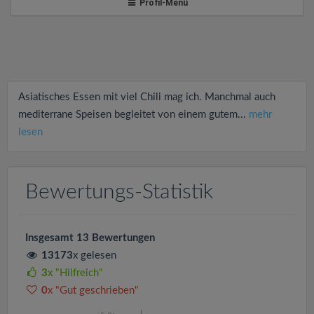
v
Profil-Menü
i
g
Asiatisches Essen mit viel Chili mag ich. Manchmal auch
a
mediterrane Speisen begleitet von einem gutem...
mehr
lesen
t
i
Bewertungs-Statistik
o
Insgesamt 13 Bewertungen
13173
x gelesen
n
3
x "Hilfreich"
0
x "Gut geschrieben"