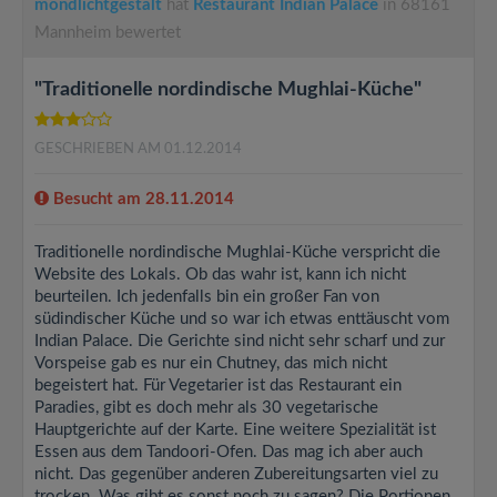
mondlichtgestalt
hat
Restaurant Indian Palace
in 68161
Mannheim bewertet
"Traditionelle nordindische Mughlai-Küche"
GESCHRIEBEN AM 01.12.2014
Besucht am 28.11.2014
Traditionelle nordindische Mughlai-Küche verspricht die
Website des Lokals. Ob das wahr ist, kann ich nicht
beurteilen. Ich jedenfalls bin ein großer Fan von
südindischer Küche und so war ich etwas enttäuscht vom
Indian Palace. Die Gerichte sind nicht sehr scharf und zur
Vorspeise gab es nur ein Chutney, das mich nicht
begeistert hat. Für Vegetarier ist das Restaurant ein
Paradies, gibt es doch mehr als 30 vegetarische
Hauptgerichte auf der Karte. Eine weitere Spezialität ist
Essen aus dem Tandoori-Ofen. Das mag ich aber auch
nicht. Das gegenüber anderen Zubereitungsarten viel zu
trocken. Was gibt es sonst noch zu sagen? Die Portionen