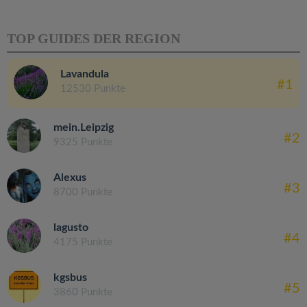
TOP GUIDES DER REGION
Lavandula
#1
12530 Punkte
mein.Leipzig
#2
9325 Punkte
Alexus
#3
8700 Punkte
lagusto
#4
4175 Punkte
kgsbus
#5
3860 Punkte