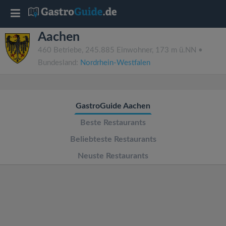
T
Aachen
o
460 Betriebe, 245.885 Einwohner, 173 m ü.NN •
Bundesland:
Nordrhein-Westfalen
g
g
GastroGuide Aachen
l
Beste Restaurants
Beliebteste Restaurants
e
Neuste Restaurants
n
a