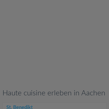
v
i
g
a
t
i
o
n
Haute cuisine erleben in Aachen
St. Benedikt