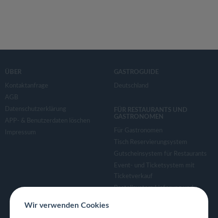
ÜBER
GASTROGUIDE
Kontaktanfrage
Deutschland
AGB
Datenschutzerklärung
FÜR RESTAURANTS UND
GASTRONOMEN
APP- & Benutzerdaten löschen
Für Gastronomen
Impressum
Tisch Reservierungsystem
Gutscheinsystem für Restaurants
Event- und Ticketsystem mit
Ticketverkauf
Bestellsystem Lieferung und
TakeAway
Wir verwenden Cookies
Webseiten für Restaurant