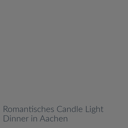
v
i
g
a
t
i
o
n
Romantisches Candle Light
Dinner in Aachen