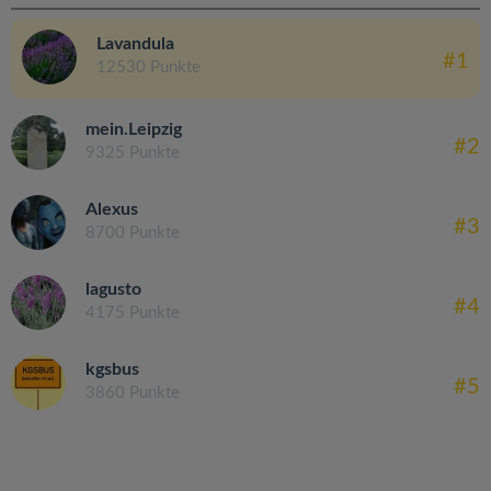
Lavandula
#1
12530 Punkte
mein.Leipzig
#2
9325 Punkte
Alexus
#3
8700 Punkte
lagusto
#4
4175 Punkte
kgsbus
#5
3860 Punkte