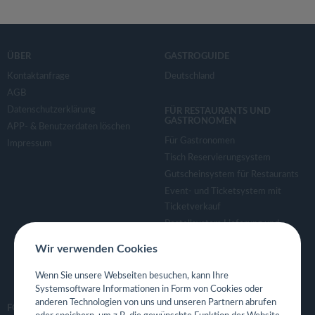
ÜBER
GASTROGUIDE
Kontaktanfrage
Deutschland
AGB
Datenschutzerklärung
FÜR RESTAURANTS UND
GASTRONOMEN
APP- & Benutzerdaten löschen
Für Gastronomen
Impressum
Tisch Reservierungsystem
Gutscheinsystem für Restaurants
Event- und Ticketsystem mit
Ticketverkauf
Bestellsystem Lieferung und
TakeAway
Wir verwenden Cookies
Webseiten für Restaurant
Eigene App für Restaurant
Wenn Sie unsere Webseiten besuchen, kann Ihre
Systemsoftware Informationen in Form von Cookies oder
anderen Technologien von uns und unseren Partnern abrufen
FOLGE UNS