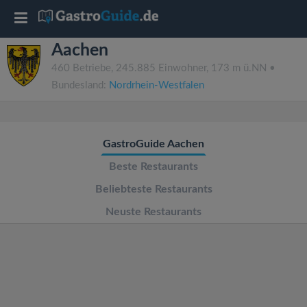
T
Aachen
o
460 Betriebe, 245.885 Einwohner, 173 m ü.NN •
Bundesland:
Nordrhein-Westfalen
g
g
GastroGuide Aachen
l
Beste Restaurants
Beliebteste Restaurants
e
Neuste Restaurants
n
a