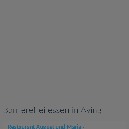
v
i
g
a
t
i
o
n
Barrierefrei essen in Aying
Restaurant August und Maria ·