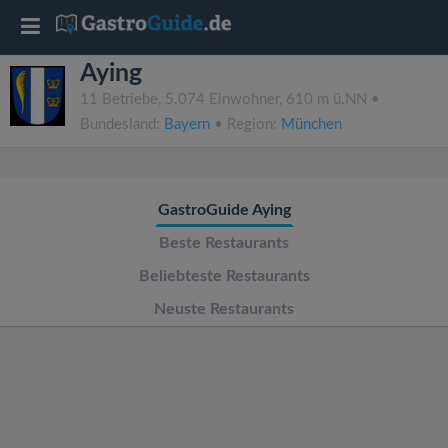
T
Aying
o
11 Betriebe, 5.074 Einwohner, 610 m ü.NN •
Bundesland:
Bayern
• Region:
München
g
g
GastroGuide Aying
l
Beste Restaurants
Beliebteste Restaurants
e
Neuste Restaurants
n
a