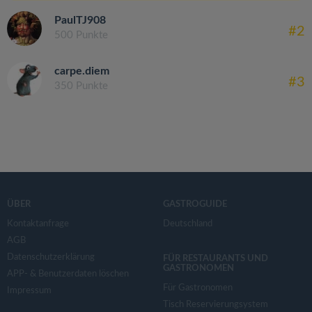
PaulTJ908
#2
500 Punkte
carpe.diem
#3
350 Punkte
ÜBER
GASTROGUIDE
Kontaktanfrage
Deutschland
AGB
Datenschutzerklärung
FÜR RESTAURANTS UND
GASTRONOMEN
APP- & Benutzerdaten löschen
Für Gastronomen
Impressum
Tisch Reservierungsystem