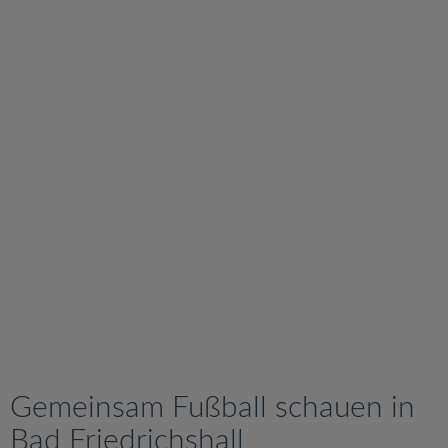
v
i
g
a
t
i
o
n
Gemeinsam Fußball schauen in
Bad Friedrichshall