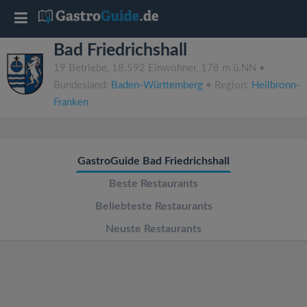
T
Bad Friedrichshall
o
19 Betriebe, 18.592 Einwohner, 178 m ü.NN •
Bundesland:
Baden-Württemberg
• Region:
Heilbronn-
g
Franken
g
GastroGuide Bad Friedrichshall
l
Beste Restaurants
e
Beliebteste Restaurants
Neuste Restaurants
n
a