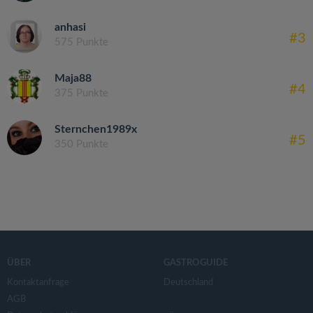
anhasi
#3
575 Punkte
Maja88
#4
375 Punkte
Sternchen1989x
#5
350 Punkte
ÜBER
GASTROGUIDE
Kontaktanfrage
Deutschland
AGB