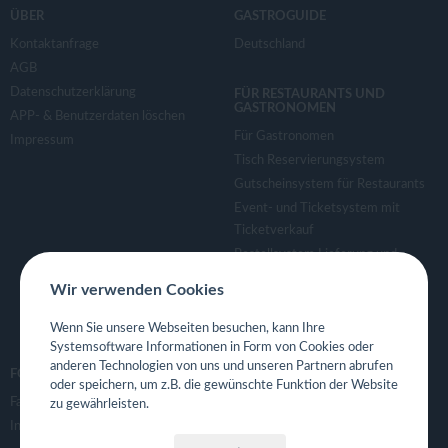
ÜBER
GASTROGUIDE
Kontaktanfrage
Deutschland
AGB
Datenschutzerklärung
FÜR RESTAURANTS UND
GASTRONOMEN
APP- & Benutzerdaten löschen
Für Gastronomen
Impressum
Tisch Reservierungsystem
Gutscheinsystem für Restaurants
Event- und Ticketsystem mit
Ticketverkauf
Bestellsystem Lieferung und
TakeAway
Wir verwenden Cookies
Webseiten für Restaurant
Eigene App für Restaurant
Wenn Sie unsere Webseiten besuchen, kann Ihre
Systemsoftware Informationen in Form von Cookies oder
anderen Technologien von uns und unseren Partnern abrufen
FOLGE UNS
oder speichern, um z.B. die gewünschte Funktion der Website
Facebook
zu gewährleisten.
Instagram