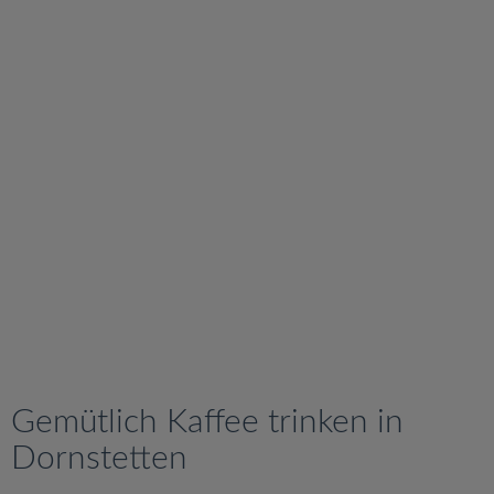
v
i
g
a
t
i
o
n
Gemütlich Kaffee trinken in
Dornstetten