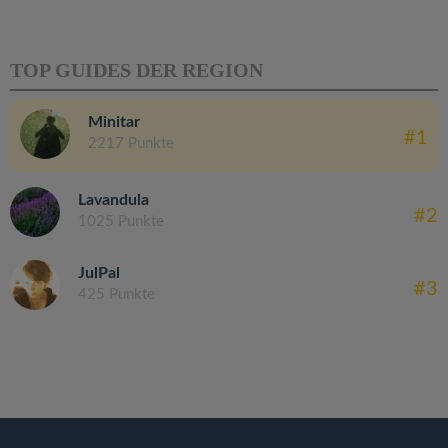
TOP GUIDES DER REGION
Minitar
#1
2217 Punkte
Lavandula
#2
1025 Punkte
JulPal
#3
425 Punkte