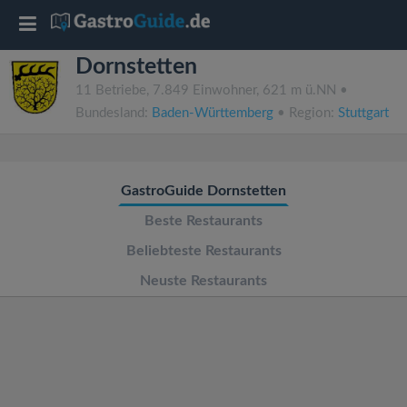
T
Dornstetten
o
11 Betriebe, 7.849 Einwohner, 621 m ü.NN •
Bundesland:
Baden-Württemberg
• Region:
Stuttgart
g
g
GastroGuide Dornstetten
l
Beste Restaurants
Beliebteste Restaurants
e
Neuste Restaurants
n
a