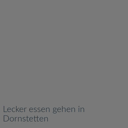
v
i
g
a
t
i
o
n
Lecker essen gehen in
Dornstetten