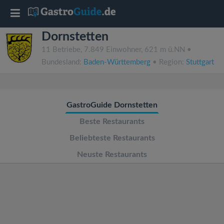
T
Dornstetten
o
11 Betriebe, 7.849 Einwohner, 621 m ü.NN •
Bundesland:
Baden-Württemberg
• Region:
Stuttgart
g
g
GastroGuide Dornstetten
l
Beste Restaurants
Beliebteste Restaurants
e
Neuste Restaurants
n
a