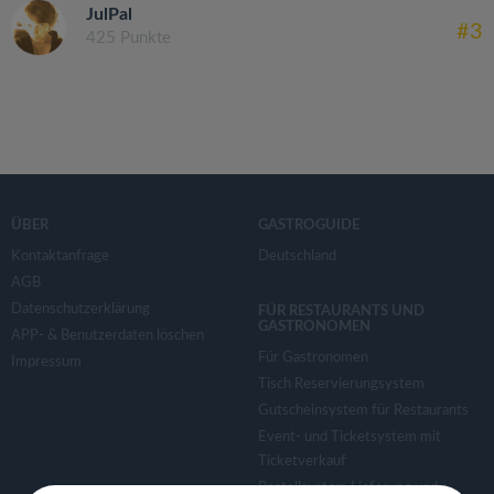
JulPal
#3
425 Punkte
ÜBER
GASTROGUIDE
Kontaktanfrage
Deutschland
AGB
Datenschutzerklärung
FÜR RESTAURANTS UND
GASTRONOMEN
APP- & Benutzerdaten löschen
Für Gastronomen
Impressum
Tisch Reservierungsystem
Gutscheinsystem für Restaurants
Event- und Ticketsystem mit
Ticketverkauf
Bestellsystem Lieferung und