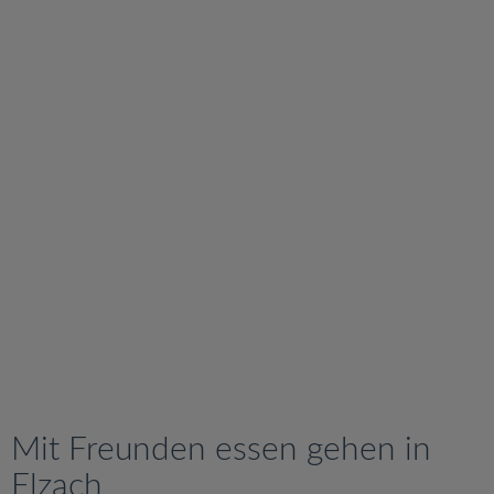
v
i
g
a
t
i
o
n
Mit Freunden essen gehen in
Elzach