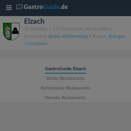
T
Elzach
o
19 Betriebe, 7.242 Einwohner, 361 m ü.NN •
Bundesland:
Baden-Württemberg
• Region:
Breisgau
g
/ Hochrhein
g
GastroGuide Elzach
l
Beste Restaurants
e
Beliebteste Restaurants
Neuste Restaurants
n
a