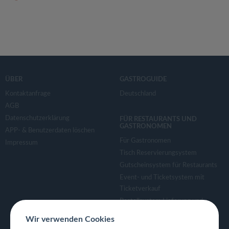
ÜBER
GASTROGUIDE
Kontaktanfrage
Deutschland
AGB
Datenschutzerklärung
FÜR RESTAURANTS UND
GASTRONOMEN
APP- & Benutzerdaten löschen
Für Gastronomen
Impressum
Tisch Reservierungsystem
Gutscheinsystem für Restaurants
Event- und Ticketsystem mit
Ticketverkauf
Bestellsystem Lieferung und
TakeAway
Wir verwenden Cookies
Webseiten für Restaurant