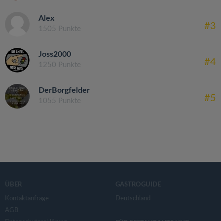
Alex
#3
1505 Punkte
Joss2000
#4
1250 Punkte
DerBorgfelder
#5
1055 Punkte
ÜBER
GASTROGUIDE
Kontaktanfrage
Deutschland
AGB