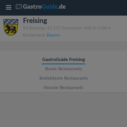
T
Freising
o
94 Betriebe, 45.227 Einwohner, 448 m ü.NN •
Bundesland:
Bayern
g
g
GastroGuide Freising
l
Beste Restaurants
Beliebteste Restaurants
e
Neuste Restaurants
n
a