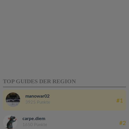
TOP GUIDES DER REGION
manowar02
#1
3925 Punkte
carpe.diem
#2
1650 Punkte