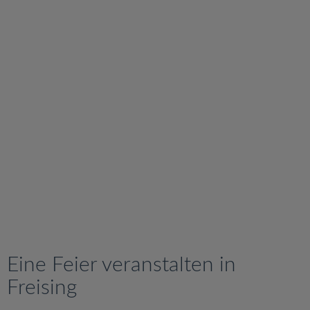
v
i
g
a
t
i
o
n
Eine Feier veranstalten in
Freising