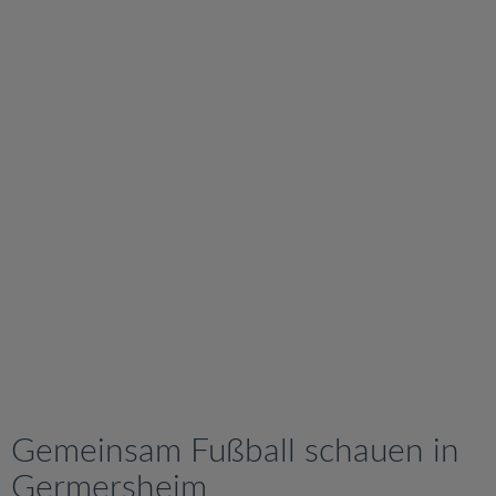
v
i
g
a
t
i
o
n
Gemeinsam Fußball schauen in
Germersheim