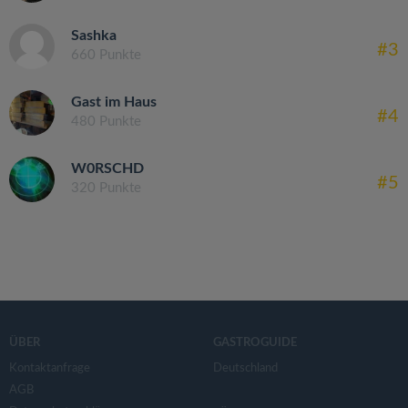
Sashka
#3
660 Punkte
Gast im Haus
#4
480 Punkte
W0RSCHD
#5
320 Punkte
ÜBER
GASTROGUIDE
Kontaktanfrage
Deutschland
AGB