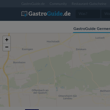
GastroGuide.de
Community
Restaurant-Gutscheine
GastroGuide Germe
+
−