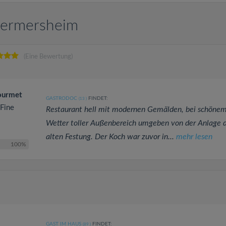
 Germersheim
(Eine Bewertung)
Gourmet
GASTRODOC
FINDET:
(13
)
 Fine
Restaurant hell mit modernen Gemälden, bei schöne
Wetter toller Außenbereich umgeben von der Anlage 
alten Festung. Der Koch war zuvor in...
mehr lesen
100%
GAST IM HAUS
FINDET:
(89
)