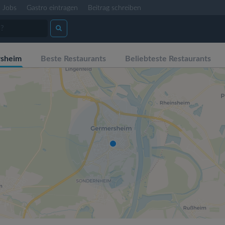
Jobs
Gastro eintragen
Beitrag schreiben
rsheim
Beste Restaurants
Beliebteste Restaurants