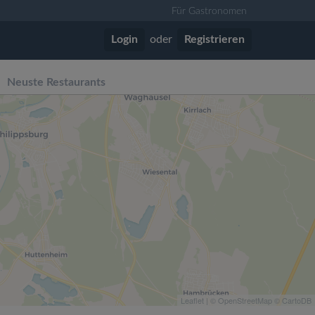
Für Gastronomen
Login
oder
Registrieren
Neuste Restaurants
Leaflet
| ©
OpenStreetMap
©
CartoDB