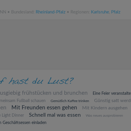
.NN • Bundesland:
Rheinland-Pfalz
• Regionen:
Karlsruhe
,
Pfalz
usgiebig frühstücken und brunchen
Eine Feier veranstalt
Günstig satt wer
meinsam Fußball schauen
Gemütlich Kaffee trinken
hen
Mit Freunden essen gehen
Mit Kindern ausgehen
Schnell mal was essen
 Light Dinner
Was neues ausprobieren
 Geschäftsessen einladen