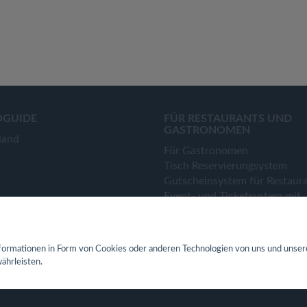
OGUIDE
FÜR RESTAURANTS UND
GASTRONOMEN
land
Für Gastronomen
Tisch Reservierungsystem
Gutscheinsystem für Restaur
Event- und Ticketsystem mit
Ticketverkauf
Bestellsystem Lieferung und
TakeAway
ormationen in Form von Cookies oder anderen Technologien von uns und unser
Webseiten für Restaurant
ährleisten.
Eigene App für Restaurant