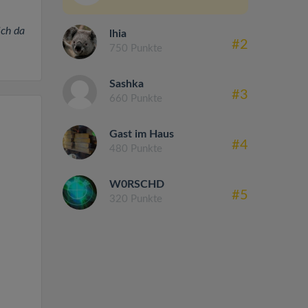
ich da
lhia
#2
750 Punkte
Sashka
#3
660 Punkte
Gast im Haus
#4
480 Punkte
W0RSCHD
#5
320 Punkte