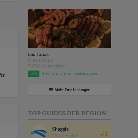
Las Tapas
Mittelstraße 2
m
76726 Germersheim
1 von 2 empfehlen diese Location
50%
der
Mehr Empfehlungen
TOP GUIDES DER REGION
Shaggie
#1
2100 Punkte