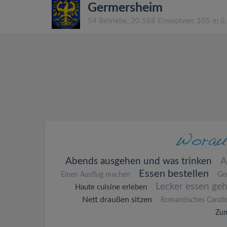
Germersheim
54 Betriebe, 20.588 Einwohner, 105 m ü
Abends ausgehen und was trinken
A
Essen bestellen
Einen Ausflug machen
Ge
Lecker essen ge
Haute cuisine erleben
Nett draußen sitzen
Romantisches Candle
Zum