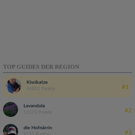
TOP GUIDES DER REGION
Kiwikatze
#1
44852 Punkte
Lavandula
#2
12375 Punkte
die Hofnärrin
#3
9225 Punkte