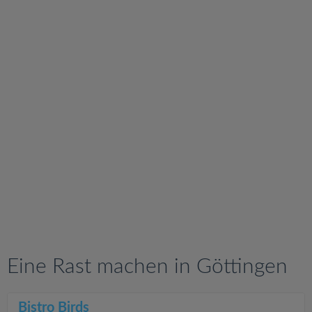
v
i
g
a
t
i
o
n
Eine Rast machen in Göttingen
Bistro Birds