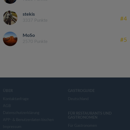
stekis
#4
3337 Punkte
MoSo
#5
2570 Punkte
ÜBER
GASTROGUIDE
Kontaktanfrage
Deutschland
AGB
Datenschutzerklärung
FÜR RESTAURANTS UND
GASTRONOMEN
APP- & Benutzerdaten löschen
Für Gastronomen
Impressum