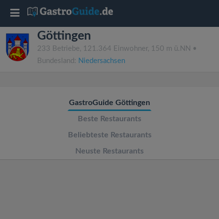
T
Göttingen
o
233 Betriebe, 121.364 Einwohner, 150 m ü.NN •
Bundesland:
Niedersachsen
g
g
GastroGuide Göttingen
l
Beste Restaurants
Beliebteste Restaurants
e
Neuste Restaurants
n
a