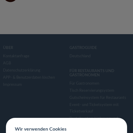
ÜBER
GASTROGUIDE
Kontaktanfrage
Deutschland
AGB
Datenschutzerklärung
FÜR RESTAURANTS UND
GASTRONOMEN
APP- & Benutzerdaten löschen
Für Gastronomen
Impressum
Tisch Reservierungsystem
Gutscheinsystem für Restaurants
Event- und Ticketsystem mit
Ticketverkauf
Bestellsystem Lieferung und
TakeAway
Wir verwenden Cookies
Webseiten für Restaurant