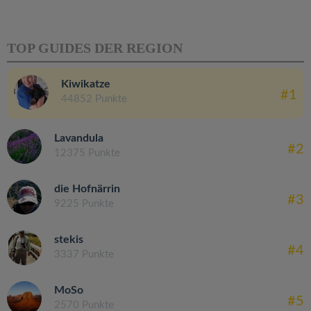
TOP GUIDES DER REGION
Kiwikatze
#1
44852 Punkte
Lavandula
#2
12375 Punkte
die Hofnärrin
#3
9225 Punkte
stekis
#4
3337 Punkte
MoSo
#5
2570 Punkte