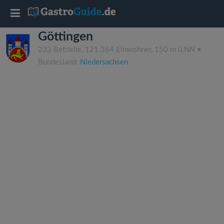
T
Göttingen
o
233 Betriebe, 121.364 Einwohner, 150 m ü.NN •
Bundesland:
Niedersachsen
g
g
l
e
n
a