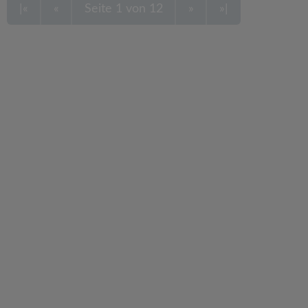
|«
«
Seite 1 von 12
»
»|