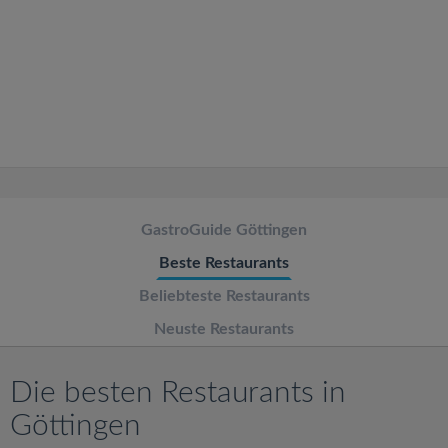
v
i
g
a
t
GastroGuide Göttingen
Beste Restaurants
i
Beliebteste Restaurants
o
Neuste Restaurants
n
Die besten Restaurants in
Göttingen