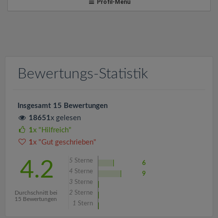
v
Profil-Menü
i
g
Bewertungs-Statistik
a
t
Insgesamt 15 Bewertungen
18651
x gelesen
i
1
x "Hilfreich"
1
x "Gut geschrieben"
o
5
Sterne
4.2
6
4
Sterne
9
n
3
Sterne
Durchschnitt bei
2
Sterne
15 Bewertungen
1
Stern