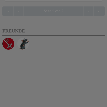
|«
«
»
»|
Seite 1 von 2
FREUNDE