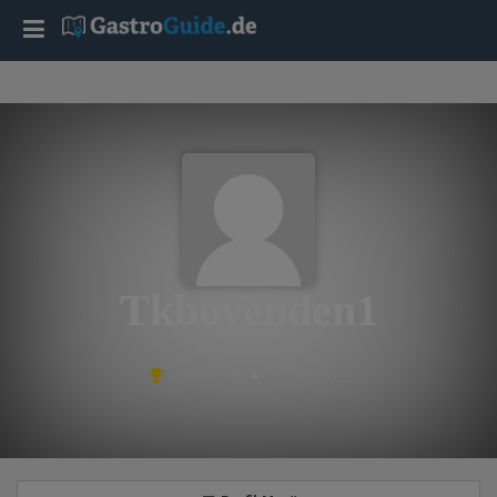
T
o
g
g
l
Tkbovenden1
e
aus Ursensollen
Platz #743 • 730 Punkte
n
a