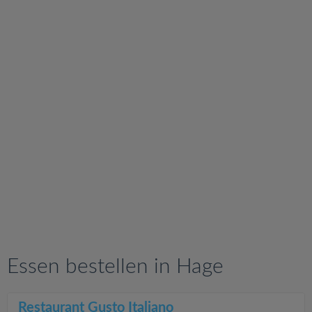
v
i
g
a
t
i
o
n
Essen bestellen in Hage
Restaurant Gusto Italiano