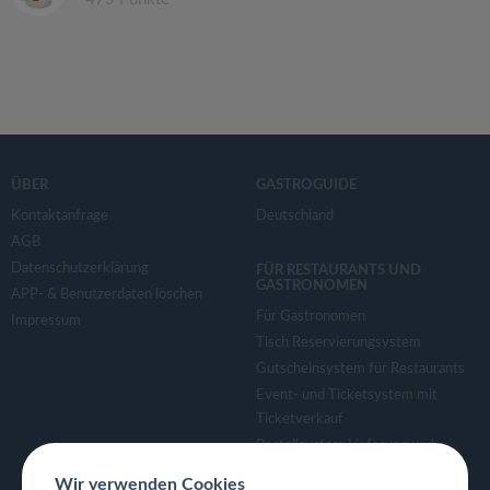
ÜBER
GASTROGUIDE
Kontaktanfrage
Deutschland
AGB
Datenschutzerklärung
FÜR RESTAURANTS UND
GASTRONOMEN
APP- & Benutzerdaten löschen
Für Gastronomen
Impressum
Tisch Reservierungsystem
Gutscheinsystem für Restaurants
Event- und Ticketsystem mit
Ticketverkauf
Bestellsystem Lieferung und
TakeAway
Wir verwenden Cookies