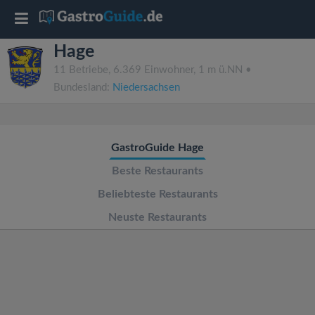
T
Hage
o
11 Betriebe, 6.369 Einwohner, 1 m ü.NN •
Bundesland:
Niedersachsen
g
g
GastroGuide Hage
l
Beste Restaurants
Beliebteste Restaurants
e
Neuste Restaurants
n
a