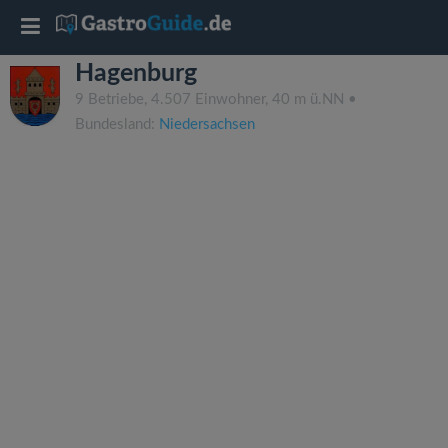
T
Hagenburg
o
9 Betriebe, 4.507 Einwohner, 40 m ü.NN •
Bundesland:
Niedersachsen
g
g
l
e
n
a