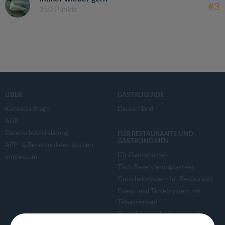
#3
350 Punkte
ÜBER
GASTROGUIDE
Kontaktanfrage
Deutschland
AGB
Datenschutzerklärung
FÜR RESTAURANTS UND
GASTRONOMEN
APP- & Benutzerdaten löschen
Für Gastronomen
Impressum
Tisch Reservierungsystem
Gutscheinsystem für Restaurants
Event- und Ticketsystem mit
Ticketverkauf
Bestellsystem Lieferung und