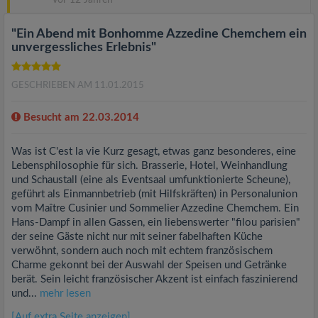
vor 12 Jahren
"Ein Abend mit Bonhomme Azzedine Chemchem ein
unvergessliches Erlebnis"
GESCHRIEBEN AM 11.01.2015
Besucht am 22.03.2014
Was ist C'est la vie Kurz gesagt, etwas ganz besonderes, eine
Lebensphilosophie für sich. Brasserie, Hotel, Weinhandlung
und Schaustall (eine als Eventsaal umfunktionierte Scheune),
geführt als Einmannbetrieb (mit Hilfskräften) in Personalunion
vom Maître Cusinier und Sommelier Azzedine Chemchem. Ein
Hans-Dampf in allen Gassen, ein liebenswerter "filou parisien"
der seine Gäste nicht nur mit seiner fabelhaften Küche
verwöhnt, sondern auch noch mit echtem französischem
Charme gekonnt bei der Auswahl der Speisen und Getränke
berät. Sein leicht französischer Akzent ist einfach faszinierend
und...
mehr lesen
[Auf extra Seite anzeigen]