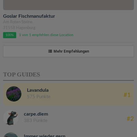
Goslar Fischmanufaktur
Am Roten Steine
31558 Hagenburg
1 von 1 empfehlen diese Location
100%
Mehr Empfehlungen
TOP GUIDES
Lavandula
#1
575 Punkte
carpe.diem
#2
383 Punkte
Immer wieder gern