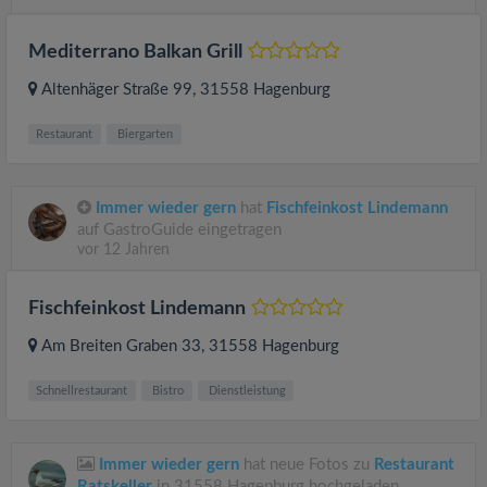
Mediterrano Balkan Grill
Altenhäger Straße 99
, 31558
Hagenburg
Restaurant
Biergarten
Immer wieder gern
hat
Fischfeinkost Lindemann
auf GastroGuide eingetragen
vor 12 Jahren
Fischfeinkost Lindemann
Am Breiten Graben 33
, 31558
Hagenburg
Schnellrestaurant
Bistro
Dienstleistung
Immer wieder gern
hat neue Fotos zu
Restaurant
Ratskeller
in 31558 Hagenburg hochgeladen.