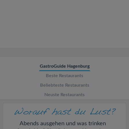
v
i
g
a
t
GastroGuide Hagenburg
Beste Restaurants
i
Beliebteste Restaurants
o
Neuste Restaurants
n
Abends ausgehen und was trinken