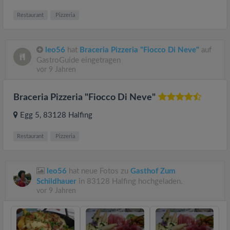
Restaurant
Pizzeria
leo56
hat
Braceria Pizzeria "Fiocco Di Neve"
auf
GastroGuide eingetragen
vor 9 Jahren
Braceria Pizzeria "Fiocco Di Neve"
Egg 5
, 83128
Halfing
Restaurant
Pizzeria
leo56
hat neue Fotos zu
Gasthof Zum
Schildhauer
in 83128 Halfing hochgeladen.
vor 9 Jahren