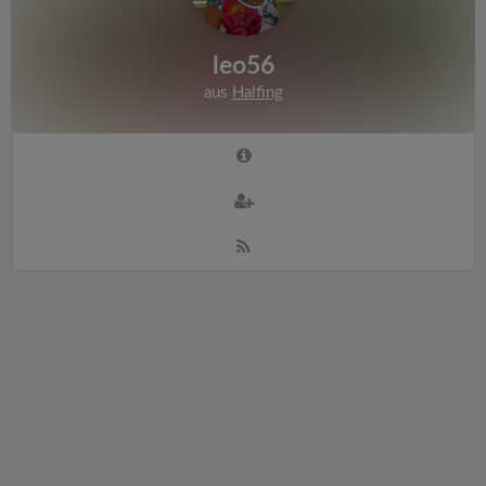
leo56
aus
Halfing