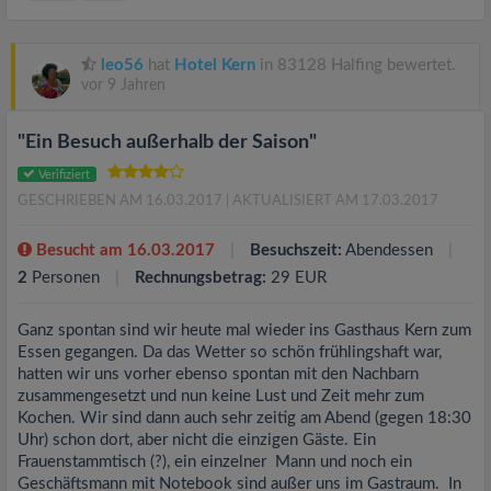
leo56
hat
Hotel Kern
in 83128 Halfing bewertet.
vor 9 Jahren
"Ein Besuch außerhalb der Saison"
Verifiziert
GESCHRIEBEN AM 16.03.2017
| AKTUALISIERT AM 17.03.2017
Besucht am 16.03.2017
Besuchszeit:
Abendessen
2
Personen
Rechnungsbetrag:
29 EUR
Ganz spontan sind wir heute mal wieder ins Gasthaus Kern zum
Essen gegangen. Da das Wetter so schön frühlingshaft war,
hatten wir uns vorher ebenso spontan mit den Nachbarn
zusammengesetzt und nun keine Lust und Zeit mehr zum
Kochen. Wir sind dann auch sehr zeitig am Abend (gegen 18:30
Uhr) schon dort, aber nicht die einzigen Gäste. Ein
Frauenstammtisch (?), ein einzelner Mann und noch ein
Geschäftsmann mit Notebook sind außer uns im Gastraum. In