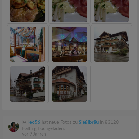
leo56
hat neue Fotos zu
Sießlbräu
in 83128
Halfing hochgeladen.
vor 9 Jahren