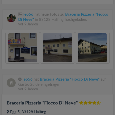
leo56
hat neue Fotos zu
Braceria Pizzeria "Fiocco
Di Neve"
in 83128 Halfing hochgeladen.
vor 9 Jahren
leo56
hat
Braceria Pizzeria "Fiocco Di Neve"
auf
GastroGuide eingetragen
vor 9 Jahren
Braceria Pizzeria "Fiocco Di Neve"
Egg 5
, 83128
Halfing