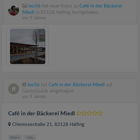
leo56
hat neue Fotos zu
Café in der Bäckerei
Miedl
in 83128 Halfing hochgeladen.
vor 9 Jahren
leo56
hat
Café in der Bäckerei Miedl
auf
GastroGuide eingetragen
vor 9 Jahren
Café in der Bäckerei Miedl
Chiemseestraße 21
, 83128
Halfing
Bistro
Cafe