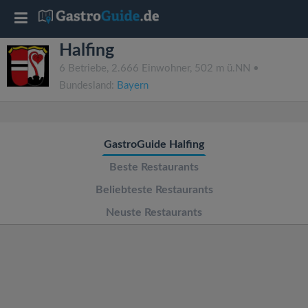
T
Halfing
o
6 Betriebe, 2.666 Einwohner, 502 m ü.NN •
Bundesland:
Bayern
g
g
GastroGuide Halfing
l
Beste Restaurants
Beliebteste Restaurants
e
Neuste Restaurants
n
a