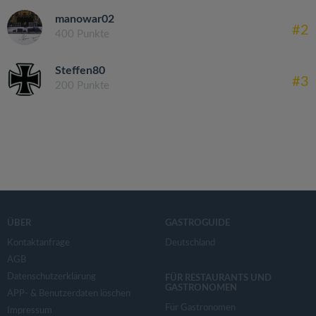
manowar02
#2
400 Punkte
Steffen80
#3
200 Punkte
ÜBER
GASTROGUIDE
Kontaktanfrage
Deutschland
AGB
Datenschutzerklärung
FÜR RESTAURANTS UND
GASTRONOMEN
APP- & Benutzerdaten löschen
Für Gastronomen
Impressum