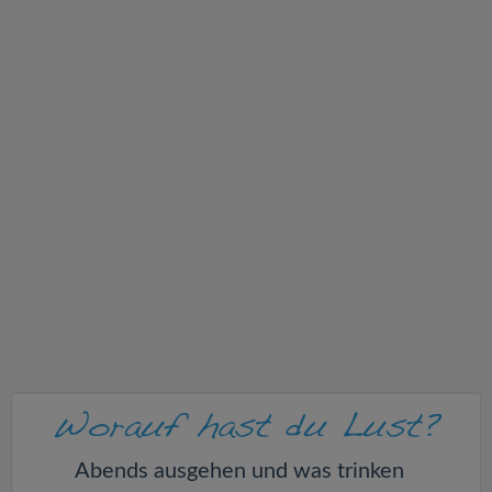
v
i
g
a
t
i
o
n
Abends ausgehen und was trinken